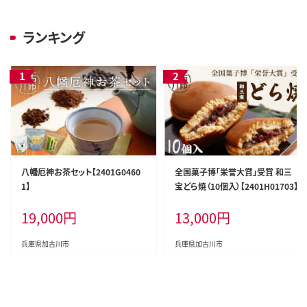
ランキング
八幡厄神お茶セット【2401G0460
全国菓子博「栄誉大賞」受賞 和三
1】
宝どら焼（10個入）【2401H01703】
19,000
円
13,000
円
兵庫県加古川市
兵庫県加古川市