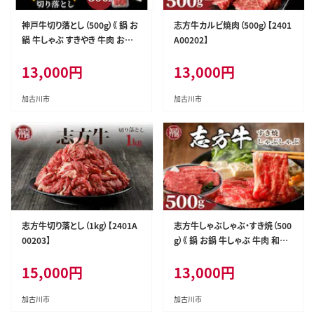
神戸牛切り落とし（500g）《 鍋 お
志方牛カルビ焼肉（500g）【2401
鍋 牛しゃぶ すきやき 牛肉 おすす
A00202】
め 神戸牛 バーベキュー こま切
13,000
円
13,000
円
れ 焼肉 切り落とし 冷凍 国産 》
【2401A00201】
加古川市
加古川市
志方牛切り落とし（1kg）【2401A
志方牛しゃぶしゃぶ・すき焼（500
00203】
g）《 鍋 お鍋 牛しゃぶ 牛肉 和牛
おすすめ 切り落とし肉 セット す
15,000
円
13,000
円
き焼き 冷凍 国産 肉 お取り寄せ 》
【2401A00204】
加古川市
加古川市