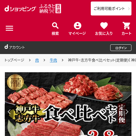
ご利用可能ポイント
検索
マイページ
お気に入り
カート
アカウント
ログイン
トップページ
肉
牛肉
神戸牛・志方牛食べ比べセット(定期便)《 神戸牛