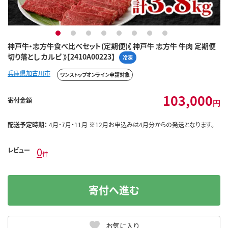
1
2
3
4
5
6
7
8
神戸牛・志方牛食べ比べセット(定期便)《 神戸牛 志方牛 牛肉 定期便
切り落とし カルビ 》【2410A00223】
冷凍
兵庫県加古川市
ワンストップオンライン申請対象
103,000
寄付金額
円
配送予定時期：
4月・7月・11月 ※12月お申込みは4月分からの発送となります。
0
レビュー
件
寄付へ進む
お気に入り