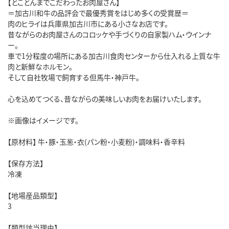
【とことんまでこだわったお肉屋さん】
＝加古川和牛の品評会で最優秀賞をはじめ多くの受賞歴＝
肉のヒライは兵庫県加古川市にある小さなお店です。
昔ながらのお肉屋さんのコロッケや手づくりの自家製ハム・ウインナ
ー。
車で1分程度の場所にある加古川食肉センターから仕入れる上質な牛
肉と新鮮なホルモン。
そして自社牧場で飼育する但馬牛・神戸牛。
心を込めてつくる、昔ながらの美味しいお肉をお届けいたします。
※画像はイメージです。
【原材料】 牛・豚・玉葱・衣(パン粉・小麦粉)・調味料・香辛料
【保存方法】
冷凍
【地場産品類型】
3
【類型該当理由】