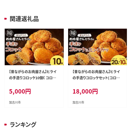
関連返礼品
【昔ながらのお肉屋さん】ヒライ
【昔ながらのお肉屋さん】ヒライ
の手造りコロッケ10個《 コロッ
の手造りコロッケセット(コロッ
ケ 揚げ物 惣菜 おかず 手造り じ
ケ20個+ミンチカツ10個)《 コロ
5,000
円
18,000
円
ゃがいも 》【2600I00108】
ッケ じゃがいも ミンチカツ メン
チカツ 惣菜 揚げ物 おかず 手造
り 》【2601I00101】
加古川市
加古川市
ランキング