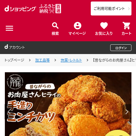
ご利用可能ポイント
検索
マイページ
お気に入り
カート
アカウント
ログイン
トップページ
加工品等
惣菜・レトルト
【昔ながらのお肉屋さん】ヒライ