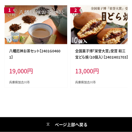
八幡厄神お茶セット【2401G0460
全国菓子博「栄誉大賞」受賞 和三
1】
宝どら焼（10個入）【2401H01703】
19,000
円
13,000
円
兵庫県加古川市
兵庫県加古川市
ページ上部へ戻る