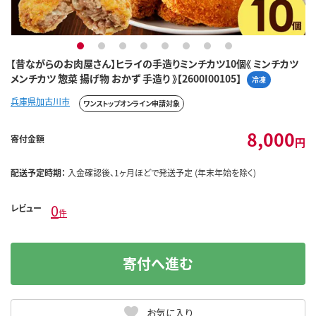
1
2
3
4
5
6
7
8
【昔ながらのお肉屋さん】ヒライの手造りミンチカツ10個《 ミンチカツ
メンチカツ 惣菜 揚げ物 おかず 手造り 》【2600I00105】
冷凍
兵庫県加古川市
ワンストップオンライン申請対象
8,000
寄付金額
円
配送予定時期：
入金確認後、1ヶ月ほどで発送予定 (年末年始を除く)
0
レビュー
件
寄付へ進む
お気に入り