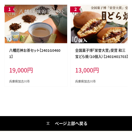
八幡厄神お茶セット【2401G0460
全国菓子博「栄誉大賞」受賞 和三
1】
宝どら焼（10個入）【2401H01703】
19,000
円
13,000
円
兵庫県加古川市
兵庫県加古川市
ページ上部へ戻る