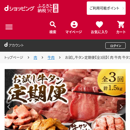
ご利用可能ポイント
検索
マイページ
お気に入り
カート
アカウント
ログイン
トップページ
肉
牛肉
お試し牛タン定期便【全3回】《 肉 牛肉 牛タン 