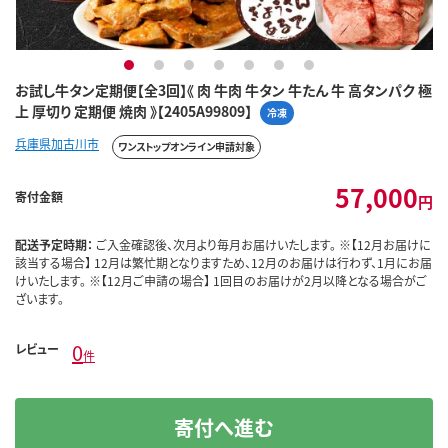
1
2
3
4
5
6
7
お試し牛タン定期便【全3回】《 肉 牛肉 牛タン 牛たん 牛 高タンパク 極
上 厚切り 定期便 焼肉 》【2405A99809】
冷凍
兵庫県加古川市
ワンストップオンライン申請対象
57,000
寄付金額
円
配送予定時期：
ご入金確認後、次月より毎月お届けいたします。 ※【12月お届けに
該当する場合】 12月は繁忙期となりますため、12月のお届けは行わず、1月にお届
けいたします。 ※【12月ご申請の場合】 1回目のお届けが2月以降となる場合がご
ざいます。
0
レビュー
件
寄付へ進む