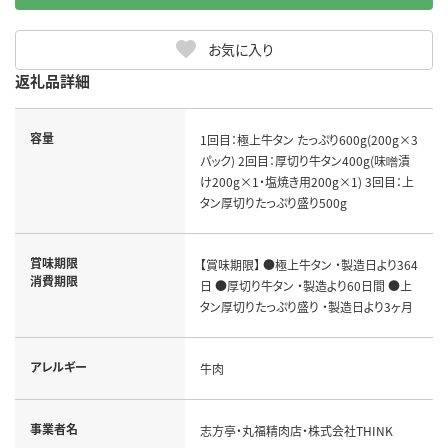
お気に入り
返礼品詳細
容量
1回目：極上牛タン たっぷり600g(200g×3
パック) 2回目：厚切り牛タン400g(味噌漬
け200g×1・塩焼き用200g×1) 3回目：上
タン厚切りたっぷり盛り500g
賞味期限
【賞味期限】 ●極上牛タン ・製造日より364
消費期限
日 ●厚切り牛タン ・製造より60日間 ●上
タン厚切りたっぷり盛り ・製造日より3ヶ月
アレルギー
牛肉
事業者名
志方亭・丸福精肉店・株式会社THINK