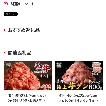
関連キーワード
加古川市
おすすめ返礼品
関連返礼品
「和牛」切り落とし(400g×2パッ
極上牛タン たっぷり800g(200g
ク)〈 和牛 切り落とし 志方亭 焼
×4パック)《 牛タン タン 牛肉 牛
肉 肉 牛肉 小分け 冷凍 国産 送
極上タン 肉 お肉 厳選 送料無料