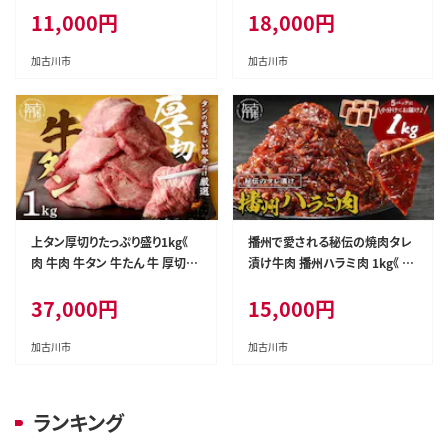
11,000
円
18,000
円
料無料 贈答用 美味しい お取り
焼肉 焼き肉 BBQ バーベキュー
寄せ 肉 ギフト プレゼント おすす
しゃぶしゃぶ 贅沢 スライス 小分
め 〉【2601A00405】
け 小分けパック おすすめ 800g
加古川市
加古川市
ふるさと納税 牛タン薄切り 加古
川市 》【2401A00411】
上タン厚切りたっぷり盛り1kg《
播州で愛される秘伝の焼肉タレ
肉 牛肉 牛タン 牛たん 牛 厚切り
漬け牛肉 播州ハラミ肉 1kg《 肉
1キロ 焼肉 送料無料 》【2403A1
食品 焼肉 送料無料 やわらか ハ
37,000
円
15,000
円
1502】
ラミ 焼肉セット バーベキュー 肉
バーベキューセット BBQセット 》
【2401A00412】
加古川市
加古川市
ランキング