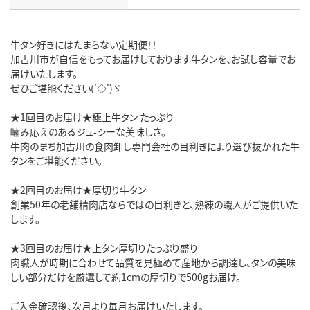
牛タン好きにはたまらない定期便！！
加古川市が自信をもってお届けしております牛タンを、お試し容量でお
届けいたします。
ぜひご堪能ください('◇')ゞ
★1回目のお届け★極上牛タン たっぷり
噛み応えのあるジュ-シーな美味しさ。
牛肉のまち加古川の食肉卸し専門会社の目利きにより選び抜かれた牛
タンをご堪能ください。
★2回目のお届け★厚切り牛タン
創業50年の老舗精肉店ならではの目利きと、熟練の職人がご提供いた
します。
★3回目のお届け★上タン厚切りたっぷり盛り
肉職人が時期に合わせて品質を見極めて産地から調達し、タンの美味
しい部分だけを厳選して約1cmの厚切りで500gお届け。
ご入金確認後、次月より毎月お届けいたします。