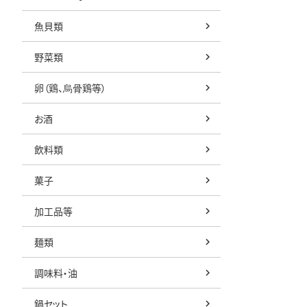
魚貝類
野菜類
卵（鶏、烏骨鶏等）
お酒
飲料類
菓子
加工品等
麺類
調味料・油
鍋セット