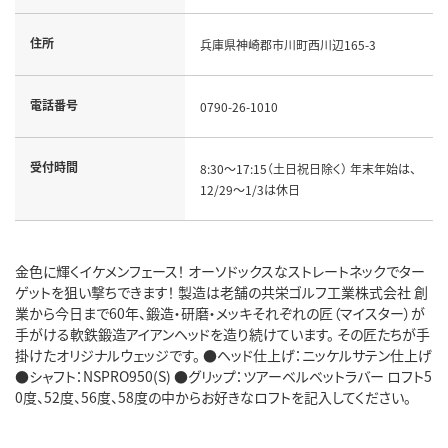
住所
兵庫県神崎郡市川町西川辺165-3
電話番号
0790-26-1010
受付時間
8:30～17:15（土日祝日除く） 年末年始は、
12/29～1/3は休日
金色に輝くイケメンフェース！ オーソドックスなストレートネックでター
ゲットを狙い撃ちできます！ 製造は老舗の共栄ゴルフ工業株式会社 創
業から今日まで60年、鍛造・研磨・メッキそれぞれの匠（マイスター）が
手がける軟鉄鍛造アイアンヘッドを造り続けています。 その匠たちが手
掛けたオリジナルウェッジです。 ●ヘッド仕上げ：ニッケルサテン仕上げ
●シャフト：NSPRO950(S) ●グリップ：ツアーベルベットラバー ロフト5
0度、52度、56度、58度の中からお好きなロフトを記入してください。