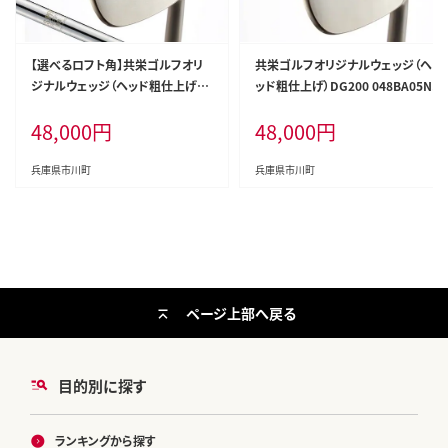
【選べるロフト角】共栄ゴルフオリ
共栄ゴルフオリジナルウェッジ（ヘ
ジナルウェッジ（ヘッド粗仕上げ）N
ッド粗仕上げ）DG200 048BA05N.
SPRO950GH(S) 048BA04N.／国
48,000
円
48,000
円
産 ゴルフクラブ ウェッジ 選べるロ
フト フォージド 軟鉄鍛造 ゴルフ用
品
兵庫県市川町
兵庫県市川町
ページ上部へ戻る
目的別に探す
ランキングから探す