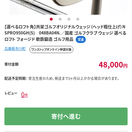
1
2
3
4
【選べるロフト角】共栄ゴルフオリジナルウェッジ（ヘッド粗仕上げ）N
SPRO950GH(S) 048BA04N.／国産 ゴルフクラブ ウェッジ 選べる
ロフト フォージド 軟鉄鍛造 ゴルフ用品
常温
兵庫県市川町
ワンストップオンライン申請対象
48,000
寄付金額
円
配送予定時期：
受注生産のため、発送まで3ヶ月以上かかる場合があります。
0
レビュー
件
寄付へ進む