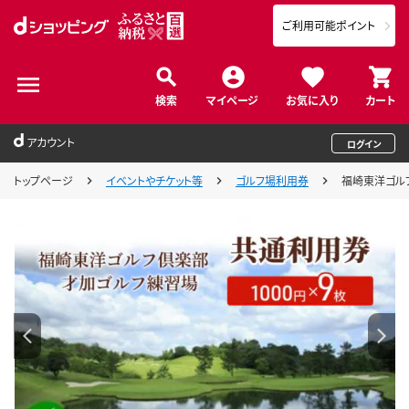
ご利用可能ポイント
検索
マイページ
お気に入り
カート
アカウント
ログイン
トップページ
イベントやチケット等
ゴルフ場利用券
福崎東洋ゴルフ