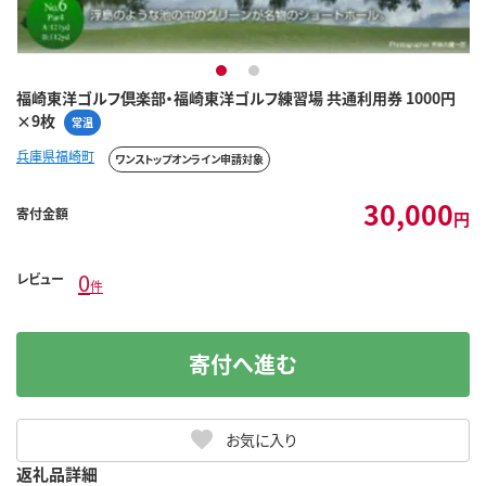
1
2
福崎東洋ゴルフ倶楽部・福崎東洋ゴルフ練習場 共通利用券 1000円
×9枚
常温
兵庫県福崎町
ワンストップオンライン申請対象
30,000
寄付金額
円
0
レビュー
件
寄付へ進む
お気に入り
返礼品詳細