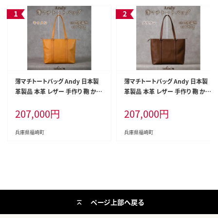
薄マチトートバッグ Andy 日本製
薄マチトートバッグ Andy 日本製
革製品 本革 レザー 手作り 鞄 かば
革製品 本革 レザー 手作り 鞄 かば
ん 通勤 キャメル
ん 通勤 ブラウン
207,000
円
207,000
円
兵庫県福崎町
兵庫県福崎町
ページ上部へ戻る