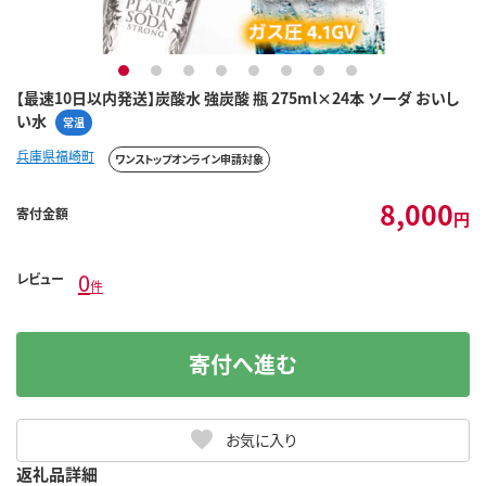
1
2
3
4
5
6
7
8
【最速10日以内発送】炭酸水 強炭酸 瓶 275ml×24本 ソーダ おいし
い水
常温
兵庫県福崎町
ワンストップオンライン申請対象
8,000
寄付金額
円
0
レビュー
件
寄付へ進む
お気に入り
返礼品詳細