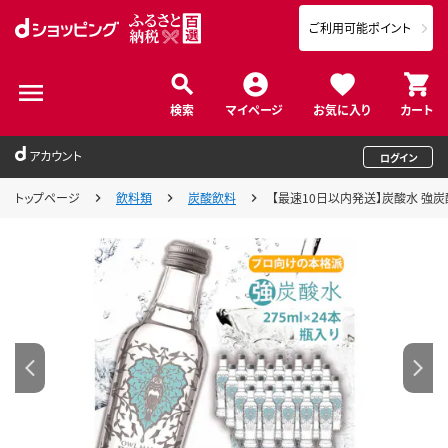
ご利用可能ポイント
検索
マイページ
お気に入り
カート
アカウント
ログイン
トップページ
飲料類
炭酸飲料
【最速10日以内発送】炭酸水 強炭酸