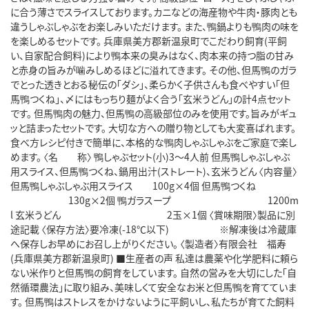
に合う薄さでスライスしております。カニなどの海産物や牛肉・豚肉とも
違うしゃぶしゃぶをお楽しみいただけます。 また、鴨鍋よりも鴨肉の味を
を楽しめるセットです。 兵庫県美方郡新温泉町でこだわり飼育(平飼
い、自家配合飼料)により鴨本来の臭みはなく、肉本来の持つ脂の甘み
と赤身の旨みが噛みしめるほどに溢れてきます。 その他、但馬鴨のガラ
でとった透きとおる秘伝の「ダシ」、柔らかく子供さんも食べやすい「但
馬鴨つくね」、〆にはもっちり麺がよく合う「玄米うどん」の計4点セット
です。 但馬鴨肉の魅力、但馬鴨の高級部位のみを使用です。旨みがギュ
ッと詰まったセットです。 大切な方への贈り物としても大変喜ばれます。
食べ方レシピ付きで簡単に、本格的な鴨肉しゃぶしゃぶをご家庭で楽し
めます。 〈名 称〉 鴨しゃぶセット(小)3～4人前 但馬鴨しゃぶしゃぶ
用スライス、但馬鴨つくね、鍋用出汁(ストレート)、玄米うどん 〈内容量〉
但馬鴨しゃぶしゃぶ用スライス 100g×4個 但馬鴨つくね
130g×2個 鴨ガラスープ 1200m
l 玄米うどん 2玉×1個 〈賞味期限〉製品に別
途記載 〈保存方法〉要冷凍(-18℃以下) ※解凍後は冷蔵庫
へ保存しお早めにお召し上がりください。 〈製造者〉有限会社 福寿
(兵庫県美方郡新温泉町) ■生産者の声 私達は農薬や化学肥料に頼ら
ない米作りと但馬鴨の飼育をしています。 自然の営みを大切にした「自
然循環農法」に取り組み、美味しくて安全なお米と但馬鴨を育てていま
す。 但馬鴨はストレスをかけないように平飼いし、私たちが育てた飼料