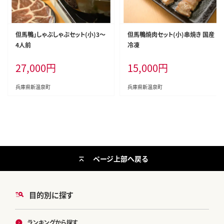
但馬鴨」しゃぶしゃぶセット(小)3～
但馬鴨焼肉セット(小)串焼き 国産
4人前
冷凍
27,000
円
15,000
円
兵庫県新温泉町
兵庫県新温泉町
ページ上部へ戻る
目的別に探す
ランキングから探す