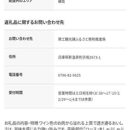
配送外のエリア
離島
返礼品に関するお問い合わせ先
お問い合わせ先
商工観光課ふるさと寄附推進係
住所
兵庫県新温泉町浜坂2673-1
電話番号
0796-82-5625
受付時間
営業時間は土日祝を除く8：30～17：15（1
2/29～1/4までは休業）
お礼品の内容・特徴 ワイン色のお肉から溢れる上質で透き通るおいし
さは、滋味を感じる力強い旨みです。 高級部位「ロース」をしゃぶしゃぶ