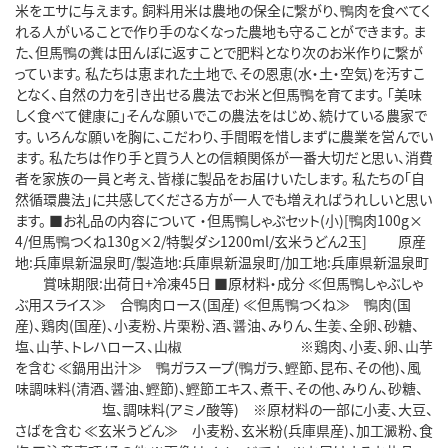
米をエサに与えます。 飼料用米は農地の保全に繋がり、鴨肉を食べてく
れる人がいることで作り手のなくなった農地も守ることができます。 ま
た、但馬鴨の糞は田んぼに返すことで肥料となり次のお米作りに繋が
っています。 私たちは恵まれた土地で、その恩恵(水・土・空気)を汚すこ
となく、自然の力を引き出せる農法でお米と但馬鴨を育てます。 「美味
しく食べて健康に」そんな願いでこの農法をはじめ、続けている農家で
す。 いろんな願いを胸に、こだわり、手間暇を惜しまずに農業を営んでい
ます。 私たちは作り手と買う人との信頼関係が一番大切だと思い、消費
者を家族の一員と考え、皆様に製品をお届けいたします。 私たちの「自
然循環農法」に共感してくださる方が一人でも増えればうれしいと思い
ます。 ■お礼品の内容について ・但馬鴨しゃぶセット(小)[鴨肉100g×
4/但馬鴨つくね130g×2/特製ダシ1200ml/玄米うどん2玉] 原産
地:兵庫県新温泉町/製造地:兵庫県新温泉町/加工地:兵庫県新温泉町
賞味期限:出荷日+冷凍45日 ■原材料・成分 ≪但馬鴨しゃぶしゃ
ぶ用スライス≫ 合鴨肉ロース(国産) ≪但馬鴨つくね≫ 鴨肉(国
産)、鶏肉(国産)、小麦粉、片栗粉、酒、醤油、みりん、生姜、全卵、砂糖、
塩、山芋、トレハロース、山椒 ※鶏肉、小麦、卵、山芋
を含む ≪鍋用出汁≫ 鴨ガラスープ(鴨ガラ、鰹節、昆布、その他)、風
味調味料(清酒、醤油、鰹節)、鰹節エキス、煮干、その他、みりん、砂糖、
塩、調味料(アミノ酸等) ※原材料の一部に小麦、大豆、
さばを含む ≪玄米うどん≫ 小麦粉、玄米粉(兵庫県産)、加工澱粉、食