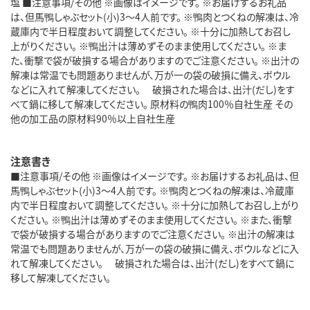
塩 ■注意事項/その他 ※画像はイメージです。 ※お届けするお礼品
は、但馬鴨しゃぶセット(小)3～4人前です。 ※鴨肉とつくねの解凍は、冷
蔵庫内で半日程度おいて調整してください。 ※十分に加熱してお召し
上がりください。 ※鴨出汁は薄めずそのまま使用してください。 ※ま
た、衝撃で袋が破損する場合がありますのでご注意ください。 ※出汁の
解凍は常温でも問題ありませんが、万が一の袋の破損に備え、ボウル
などに入れて解凍してください。 破損された場合は、出汁(だし)をす
べて鍋に移して解凍してください。 原材料の鴨肉100％自社生産 その
他の加工品の原材料90％以上自社生産
注意書き
■注意事項/その他 ※画像はイメージです。 ※お届けするお礼品は、但
馬鴨しゃぶセット(小)3～4人前です。 ※鴨肉とつくねの解凍は、冷蔵庫
内で半日程度おいて調整してください。 ※十分に加熱してお召し上がり
ください。 ※鴨出汁は薄めずそのまま使用してください。 ※また、衝撃
で袋が破損する場合がありますのでご注意ください。 ※出汁の解凍は
常温でも問題ありませんが、万が一の袋の破損に備え、ボウルなどに入
れて解凍してください。 破損された場合は、出汁(だし)をすべて鍋に
移して解凍してください。