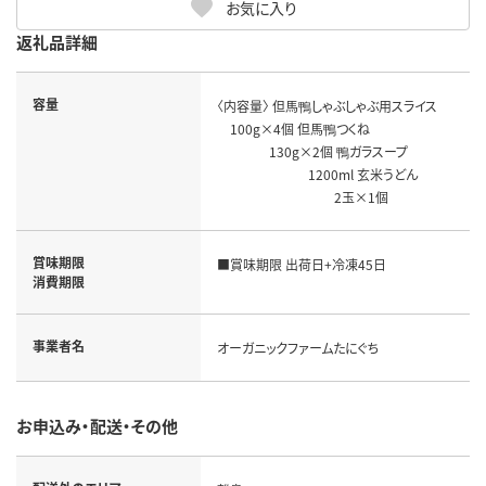
お気に入り
返礼品詳細
容量
〈内容量〉 但馬鴨しゃぶしゃぶ用スライス
100g×4個 但馬鴨つくね
130g×2個 鴨ガラスープ
1200ml 玄米うどん
2玉×1個
賞味期限
■賞味期限 出荷日+冷凍45日
消費期限
事業者名
オーガニックファームたにぐち
お申込み・配送・その他