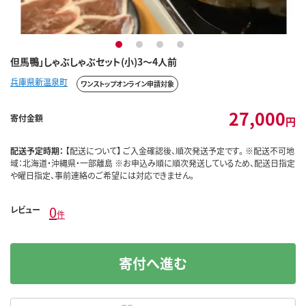
1
2
3
4
但馬鴨」しゃぶしゃぶセット(小)3～4人前
兵庫県新温泉町
ワンストップオンライン申請対象
27,000
寄付金額
円
配送予定時期：
【配送について】 ご入金確認後、順次発送予定です。 ※配送不可地
域：北海道・沖縄県・一部離島 ※お申込み順に順次発送しているため、配送日指定
や曜日指定、事前連絡のご希望には対応できません。
0
レビュー
件
寄付へ進む