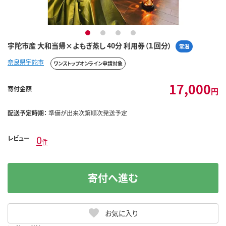
1
2
3
4
宇陀市産 大和当帰×よもぎ蒸し 40分 利用券（１回分）
常温
奈良県宇陀市
ワンストップオンライン申請対象
17,000
寄付金額
円
配送予定時期：
準備が出来次第順次発送予定
0
レビュー
件
寄付へ進む
お気に入り