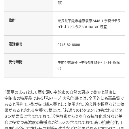
部）
住所
奈良県宇陀市榛原萩原2448-1 奈良サテラ
イトオフィスうだSOUDA 301号室
電話番号
0745-82-8800
受付時間
午前9時30分～午後5時15分（土・日・祝除
く）
「薬草のまち」として歴史深い宇陀市の自然の恵みで美容と健康に
宇陀市の特産品である「和ハーブ」大和当帰とは、全国的にも高品質で
あると評判で、根は特に婦人薬として使用され、冷え性や鎮痛などに効
果があるとされる生薬で、葉には、「若返りのビタミン」と呼ばれるビタ
ミンが豊富に含まれており、活性酸素から身を守る抗酸化成分など美
容に役立つ高濃度の栄養素がたっぷり含まれており、高い抗酸化作用
や血行促進、女性特有のお悩み改善などに効果があると言われていま