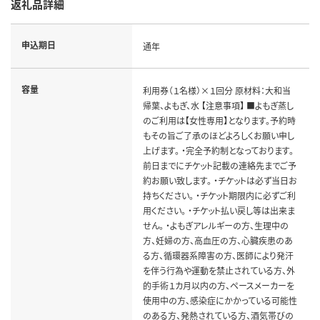
返礼品詳細
申込期日
通年
容量
利用券（１名様）×１回分 原材料：大和当
帰葉、よもぎ、水 【注意事項】 ■よもぎ蒸し
のご利用は【女性専用】となります。予約時
もその旨ご了承のほどよろしくお願い申し
上げます。 ・完全予約制となっております。
前日までにチケット記載の連絡先までご予
約お願い致します。 ・チケットは必ず当日お
持ちください。 ・チケット期限内に必ずご利
用ください。 ・チケット払い戻し等は出来ま
せん。 ・よもぎアレルギーの方、生理中の
方、妊婦の方、高血圧の方、心臓疾患のあ
る方、循環器系障害の方、医師により発汗
を伴う行為や運動を禁止されている方、外
的手術１カ月以内の方、ペースメーカーを
使用中の方、感染症にかかっている可能性
のある方、発熱されている方、酒気帯びの