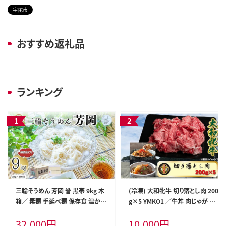
宇陀市
おすすめ返礼品
ランキング
三輪そうめん 芳岡 誉 黒帯 9kg 木
(冷凍) 大和牝牛 切り落とし肉 200
箱／ 素麺 手延べ麺 保存食 温かい
g×5 YMKO1 ／牛丼 肉じゃが 焼
鍋の締め 化粧箱 お取り寄せ ギフト
肉 バーベキュー アウトドア キャン
32,000
円
10,000
円
奈良県 宇陀市 ふるさと納税
プ 贈答用 贈り物 太田家 奈良県 宇