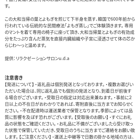
す。
この大和当帰の葉とよもぎを煎じて下半身を蒸す、韓国で600年前から
行われている伝統的な民間療法「よもぎ蒸し」でご体験頂きます。 専用
のマントを着て専用の椅子に座って頂き、大和当帰葉とよもぎの有効成
分をたっぷり含んだ蒸気を直接内臓組織や子宮に浸透させて体の芯か
らじわ～っと温めます。
提供：リラクゼーションサロンu.d.a
注意書き
【発送について】 ・返礼品は個別発送となっております。 ・複数お選びい
ただいた場合は、同じ返礼品でも個別の発送となり、到着日が前後す
る場合がございます。 ・受取日の指定は対応出来兼ねます。 ・事前に２
日以上の不在日がおわかりであれば、寄附直後に当方までお知らせく
ださい。 ・不在配達時は運送業者で保管となります。季節によっては品
質に影響を及ぼす恐れがございます。 【受取後のお願い】 ・すぐにお礼
品の状態をご確認ください。 ・お礼品に不備がございましたら受け取っ
た状態で保管していただき、受取日のうちに当方までご連絡をお願い致
します。 【ご注意ください】 ・運送上中継等で日数の掛かる地域の方は、