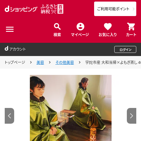
ご利用可能ポイント
検索
マイページ
お気に入り
カート
アカウント
ログイン
トップページ
美容
その他美容
宇陀市産 大和当帰×よもぎ蒸し 4