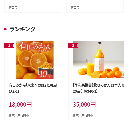
有田市
有田市
ランキング
有田みかん「未来への虹」（10kg）
【早和果樹園】飲むみかん12本入（7
(A2-2)
20ml）（A346-2）
18,000
円
35,000
円
和歌山県有田市
和歌山県有田市