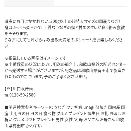
滅多にお目にかかれない、200g以上の超特大サイズの国産うなぎ！
身はふっくら柔らかで、上質なうなぎの脂と甘めのタレが良く絡み食欲
をそそります。
うな丼にしても丼からはみ出る大満足のボリュームをお楽しみくださ
い！
※掲載している画像はイメージです。
※出荷数量の状況によって、配送の都合上、和歌山県外の配送センター
から発送する場合がございますが、記念品は和歌山県有田市で製造さ
れたものでございます。予めご了承くださいませ。
【問】川口水産㈱
℡ 0120-59-2580
■関連検索参考キーワード：うなぎ ウナギ 鰻 unagi 蒲焼き 国内産 国
産 土用丑の日 丑の日 食べ物 グルメ プレゼント 誕生日 お礼 お返し お
祝い グルメ ギフト プレゼント 男性 女性 父 母 お父さん お母さん 和歌
山県有田市 かわすい