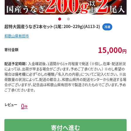
1
2
超特大国産うなぎ2本セット(1尾：200~229g)(A113-2)
冷凍
和歌山県有田市
15,000
寄付金額
円
配送予定時期：
入金確認後、1週間から1ヶ月程度で発送 （※但し、在庫･配送状況
によっては、出荷が早まる場合がございます。予めご了承ください。） ※のし希望の
場合は備考欄に必ず「のしの種類」「名入れの内容」についてご記入ください。 ※出
荷数量の状況によって、配送の都合上、和歌山県外の配送センターから発送する場
合がございますが、記念品は和歌山県有田市で製造されたものでございます。予め
ご了承くださいませ。
0
レビュー
件
寄付へ進む