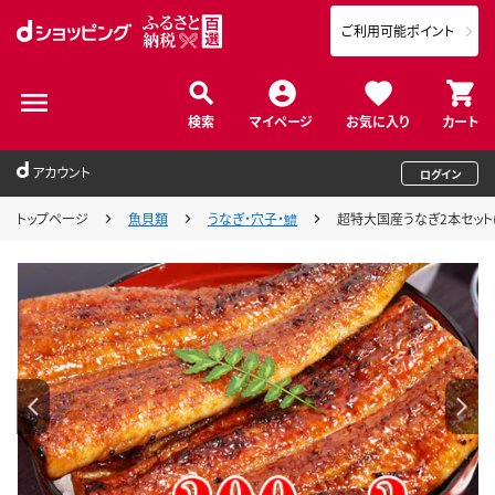
ご利用可能ポイント
検索
マイページ
お気に入り
カート
アカウント
ログイン
トップページ
魚貝類
うなぎ・穴子・鱧
超特大国産うなぎ2本セット(1尾：