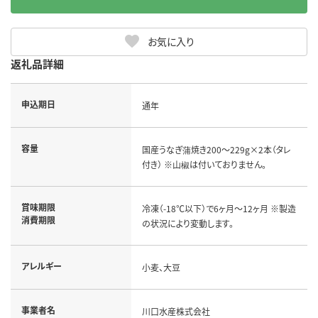
お気に入り
返礼品詳細
申込期日
通年
容量
国産うなぎ蒲焼き200～229g×2本（タレ
付き） ※山椒は付いておりません。
賞味期限
冷凍（-18℃以下）で6ヶ月～12ヶ月 ※製造
消費期限
の状況により変動します。
アレルギー
小麦、大豆
事業者名
川口水産株式会社