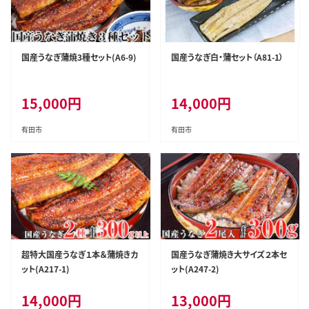
国産うなぎ蒲焼3種セット(A6-9)
国産うなぎ白・蒲セット（A81-1）
15,000
円
14,000
円
有田市
有田市
超特大国産うなぎ１本＆蒲焼きカ
国産うなぎ蒲焼き大サイズ２本セ
ット(A217-1)
ット(A247-2)
14,000
円
13,000
円