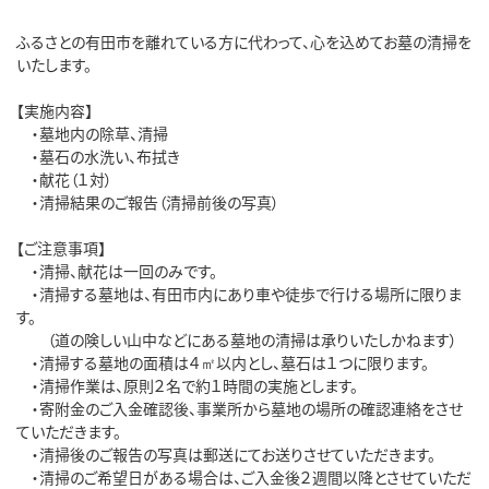
ふるさとの有田市を離れている方に代わって、心を込めてお墓の清掃を
いたします。
【実施内容】
・墓地内の除草、清掃
・墓石の水洗い、布拭き
・献花（１対）
・清掃結果のご報告（清掃前後の写真）
【ご注意事項】
・清掃、献花は一回のみです。
・清掃する墓地は、有田市内にあり車や徒歩で行ける場所に限りま
す。
（道の険しい山中などにある墓地の清掃は承りいたしかねます）
・清掃する墓地の面積は４㎡以内とし、墓石は１つに限ります。
・清掃作業は、原則２名で約１時間の実施とします。
・寄附金のご入金確認後、事業所から墓地の場所の確認連絡をさせ
ていただきます。
・清掃後のご報告の写真は郵送にてお送りさせていただきます。
・清掃のご希望日がある場合は、ご入金後２週間以降とさせていただ