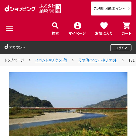
ご利用可能ポイント
検索
マイページ
お気に入り
カート
アカウント
ログイン
トップページ
イベントやチケット等
その他イベントやチケット
18