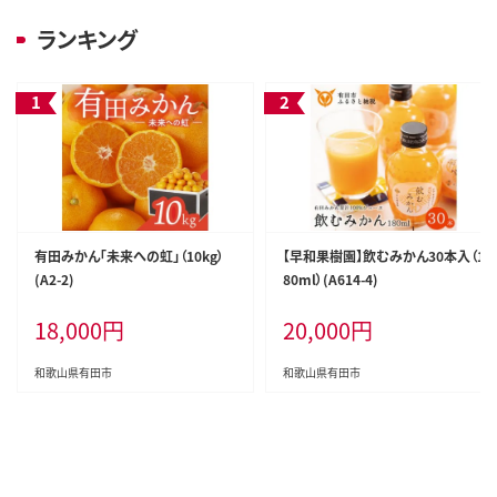
ランキング
有田みかん「未来への虹」（10kg）
【早和果樹園】飲むみかん30本入（1
(A2-2)
80ml）(A614-4)
18,000
円
20,000
円
和歌山県有田市
和歌山県有田市