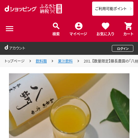
ご利用可能ポイント
検索
マイページ
お気に入り
カート
アカウント
ログイン
トップページ
飲料類
果汁飲料
201. 【数量限定】藤長農園の「八朔ジ