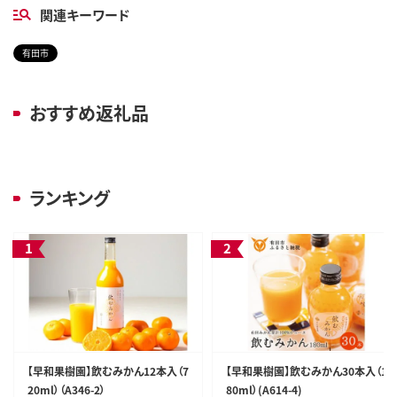
関連キーワード
有田市
おすすめ返礼品
ランキング
【早和果樹園】飲むみかん12本入（7
【早和果樹園】飲むみかん30本入（1
20ml）（A346-2）
80ml）(A614-4)