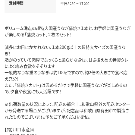
受付時間
平日8：30～17：00
ボリューム満点の超特大国産うなぎ蒲焼き１本と、お手軽に国産うなぎ
が楽しめる「蒲焼カット」２枚のセット！
滅多にお目にかかれない、１本200g以上の超特大サイズの国産うな
ぎ！
脂がのっていて肉厚でふっくらと柔らかな身は、甘さ控えめの特製タレ
によく絡み食欲をそそります！
一般的なうな重のうなぎは約100gですので、約2倍の大きさで食べ応
え充分！
また、「蒲焼きカット」は温めるだけで手軽に国産うなぎが楽しめるの
で、夕食や夜食にも大活躍です！
※出荷数量の状況によって、配送の都合上、和歌山県外の配送センター
から発送する場合がございますが、記念品は和歌山県有田市で製造さ
れたものでございます。予めご了承くださいませ。
【問】川口水産㈱