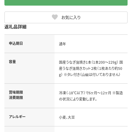
お気に入り
返礼品詳細
申込期日
通年
容量
国産うなぎ蒲焼き1本（1本200～229g） 国
産うなぎ蒲焼きカット２枚（１枚あたり約50
g） ※タレ付き（山椒は付いておりません）
賞味期限
冷凍（-18℃以下）で6ヶ月～12ヶ月 ※製造
消費期限
の状況により変動します。
アレルギー
小麦、大豆