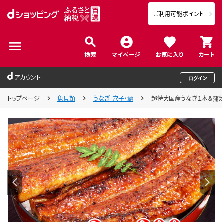
ご利用可能ポイント
検索
マイページ
お気に入り
カート
アカウント
ログイン
トップページ
魚貝類
うなぎ・穴子・鱧
超特大国産うなぎ１本＆蒲焼きカ