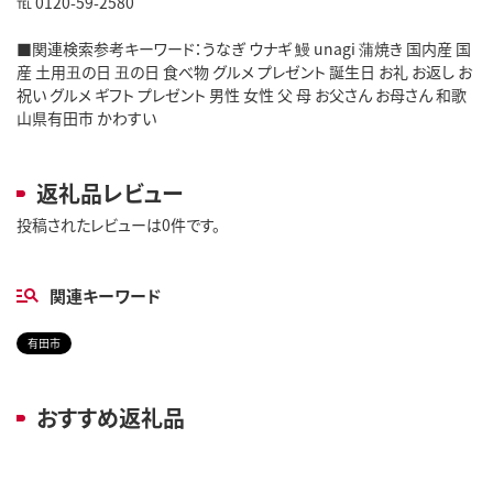
℡ 0120-59-2580
■関連検索参考キーワード：うなぎ ウナギ 鰻 unagi 蒲焼き 国内産 国
産 土用丑の日 丑の日 食べ物 グルメ プレゼント 誕生日 お礼 お返し お
祝い グルメ ギフト プレゼント 男性 女性 父 母 お父さん お母さん 和歌
山県有田市 かわすい
返礼品レビュー
投稿されたレビューは0件です。
関連キーワード
有田市
おすすめ返礼品