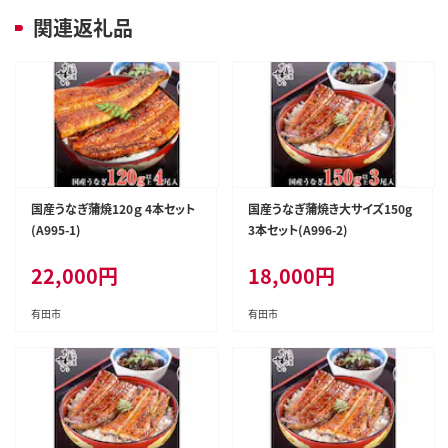
関連返礼品
国産うなぎ蒲焼120ｇ 4本セット
国産うなぎ蒲焼き大サイズ150g
(A995-1)
3本セット(A996-2)
22,000
円
18,000
円
有田市
有田市