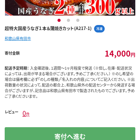
1
2
3
超特大国産うなぎ１本＆蒲焼きカット(A217-1)
冷凍
和歌山県有田市
14,000
寄付金額
円
配送予定時期：
入金確認後、１週間～1ヶ月程度で発送 （※但し、在庫･配送状況
によっては、出荷が早まる場合がございます。予めご了承ください。） ※のし希望の
場合は備考欄に必ず「のしの種類」「名入れの内容」についてご記入ください。 ※出
荷数量の状況によって、配送の都合上、和歌山県外の配送センターから発送する場
合がございますが、記念品は和歌山県有田市で製造されたものでございます。予め
ご了承くださいませ。
0
レビュー
件
寄付へ進む