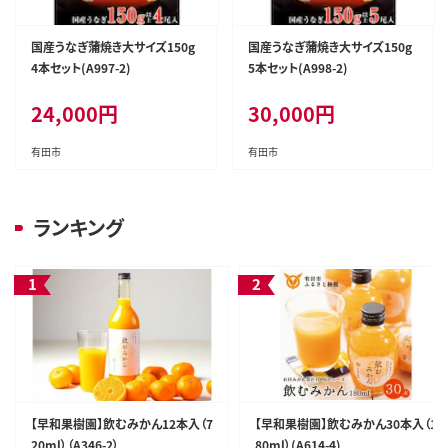
国産うなぎ蒲焼き大サイズ150g
国産うなぎ蒲焼き大サイズ150g
4本セット(A997-2)
5本セット(A998-2)
24,000
円
30,000
円
有田市
有田市
ランキング
【早和果樹園】飲むみかん12本入（7
【早和果樹園】飲むみかん30本入（1
20ml）（A346-2）
80ml）(A614-4)