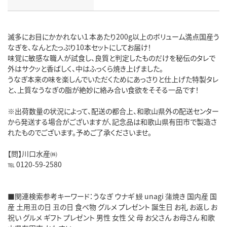
滅多にお目にかかれない１本あたり200g以上のボリューム満点国産う
なぎを、なんとたっぷり10本セットにしてお届け！
味覚に敏感な職人が試食し、良質と判定したものだけを秘伝のタレで
外はサクッと香ばしく、中はふっくら焼き上げました。
うなぎ本来の味を楽しんでいただくためにあっさりと仕上げた特製タレ
と、上質なうなぎの脂が絶妙に絡み合い食欲をそそる一品です！
※出荷数量の状況によって、配送の都合上、和歌山県外の配送センター
から発送する場合がございますが、記念品は和歌山県有田市で製造さ
れたものでございます。予めご了承くださいませ。
【問】川口水産㈱
℡ 0120-59-2580
■関連検索参考キーワード：うなぎ ウナギ 鰻 unagi 蒲焼き 国内産 国
産 土用丑の日 丑の日 食べ物 グルメ プレゼント 誕生日 お礼 お返し お
祝い グルメ ギフト プレゼント 男性 女性 父 母 お父さん お母さん 和歌