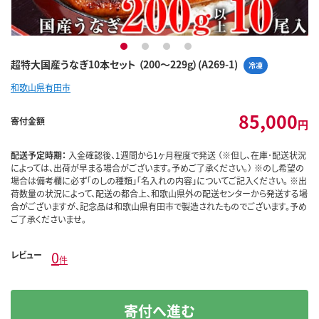
1
2
3
4
超特大国産うなぎ10本セット （200～229g）(A269-1)
冷凍
和歌山県有田市
85,000
寄付金額
円
配送予定時期：
入金確認後、1週間から1ヶ月程度で発送 （※但し、在庫･配送状況
によっては、出荷が早まる場合がございます。予めご了承ください。） ※のし希望の
場合は備考欄に必ず「のしの種類」「名入れの内容」についてご記入ください。 ※出
荷数量の状況によって、配送の都合上、和歌山県外の配送センターから発送する場
合がございますが、記念品は和歌山県有田市で製造されたものでございます。予め
ご了承くださいませ。
0
レビュー
件
寄付へ進む