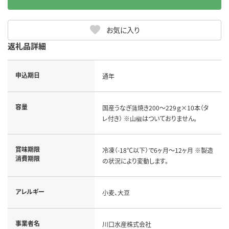
お気に入り
返礼品詳細
申込期日
通年
容量
国産うなぎ蒲焼き200～229ｇ×10本（タ
レ付き） ※山椒はついておりません。
賞味期限
冷凍（-18℃以下）で6ヶ月～12ヶ月 ※製造
消費期限
の状況により変動します。
アレルギー
小麦、大豆
事業者名
川口水産株式会社