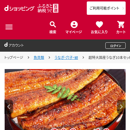
ご利用可能ポイント
検索
マイページ
お気に入り
カート
アカウント
ログイン
トップページ
魚貝類
うなぎ・穴子・鱧
超特大国産うなぎ10本セット （2