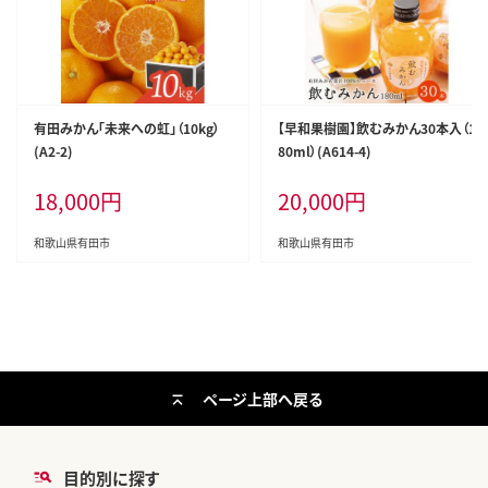
有田みかん「未来への虹」（10kg）
【早和果樹園】飲むみかん30本入（1
(A2-2)
80ml）(A614-4)
18,000
円
20,000
円
和歌山県有田市
和歌山県有田市
ページ上部へ戻る
目的別に探す