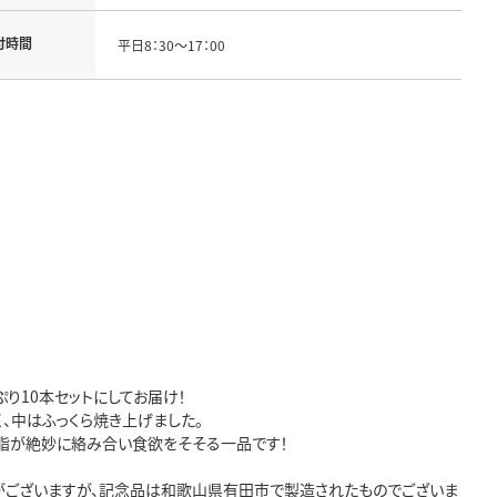
付時間
平日8：30～17：00
り10本セットにしてお届け！
、中はふっくら焼き上げました。
脂が絶妙に絡み合い食欲をそそる一品です！
がございますが、記念品は和歌山県有田市で製造されたものでございま