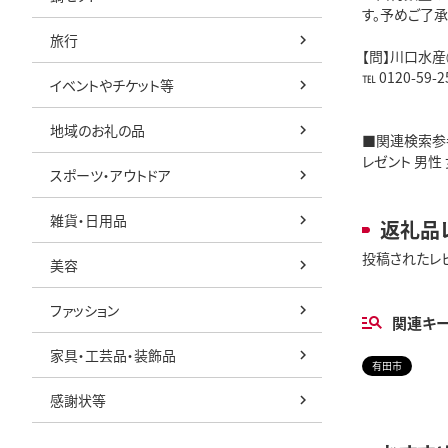
す。予めご了承
旅行
【問】川口水産
℡ 0120-59-2
イベントやチケット等
地域のお礼の品
■関連検索参考
レゼント 男性
スポーツ・アウトドア
雑貨・日用品
返礼品
投稿されたレ
美容
ファッション
関連キ
家具・工芸品・装飾品
有田市
感謝状等