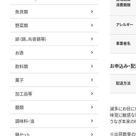
消費期限
魚貝類
アレルギー
野菜類
卵（鶏、烏骨鶏等）
事業者名
お酒
お申込み・配
飲料類
菓子
配送方法
加工品等
麺類
滅多にお目に
味覚に敏感な
調味料・油
うなぎ本来の
※出荷数量の
鍋セット