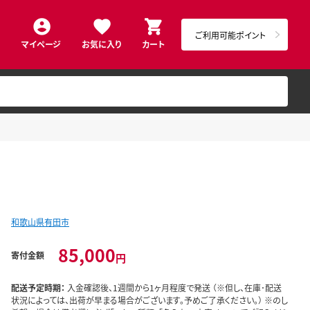
ご利用可能ポイント
マイページ
お気に入り
カート
和歌山県有田市
85,000
寄付金額
円
配送予定時期：
入金確認後、1週間から1ヶ月程度で発送 （※但し、在庫･配送
状況によっては、出荷が早まる場合がございます。予めご了承ください。） ※のし