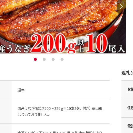
1
2
3
4
返礼
お
通年
住
国産うなぎ蒲焼き200～229ｇ×10本（タレ付き） ※山椒
はついておりません。
電
冷凍（-18℃以下）で6ヶ月～12ヶ月 ※製造の状況により