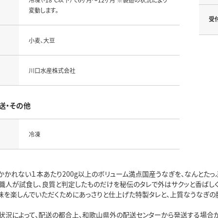
変動します。
受
小麦、大豆
川口水産株式会社
送・その他
冷凍
かかれない１本あたり200g以上のボリューム満点国産うなぎを、なんとたっぷ
職人が試食し、良質と判定したものだけを秘伝のタレで外はサクッと香ばしく
味を楽しんでいただくためにあっさりと仕上げた特製タレと、上質なうなぎの
状況によって、配送の都合上、和歌山県外の配送センターから発送する場合