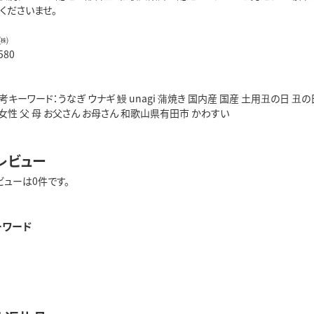
くださいませ。
㈱
580
キーワード：うなぎ ウナギ 鰻 unagi 蒲焼き 国内産 国産 土用丑の日 丑の日
 女性 父 母 お父さん お母さん 和歌山県有田市 かわすい
レビュー
ビューは0件です。
ーワード