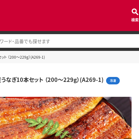
検索
（200～229g）(A269-1)
なぎ10本セット （200～229g）(A269-1)
冷凍