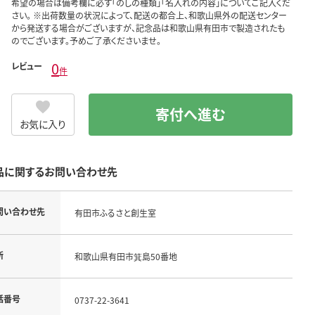
希望の場合は備考欄に必ず「のしの種類」「名入れの内容」についてご記入くだ
さい。 ※出荷数量の状況によって、配送の都合上、和歌山県外の配送センター
から発送する場合がございますが、記念品は和歌山県有田市で製造されたも
のでございます。予めご了承くださいませ。
0
レビュー
件
寄付へ進む
お気に入り
品に関するお問い合わせ先
問い合わせ先
有田市ふるさと創生室
所
和歌山県有田市箕島50番地
話番号
0737-22-3641