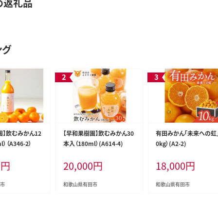
め返礼品
ング
園】飲むみかん12
【早和果樹園】飲むみかん30
有田みかん「未来への虹」
）（A346-2）
本入（180ml）(A614-4)
0kg）(A2-2)
0
円
20,000
円
18,000
円
市
和歌山県有田市
和歌山県有田市