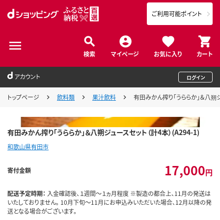
ご利用可能ポイント
検索
マイページ
お気に入り
カート
アカウント
ログイン
トップページ
飲料類
果汁飲料
有田みかん搾り「うららか」＆八朔ジュー
有田みかん搾り「うららか」＆八朔ジュースセット（計4本）(A294-1)
和歌山県有田市
17,000
寄付金額
円
配送予定時期：
入金確認後、１週間～１ヵ月程度 ※製造の都合上、11月の発送は
いたしておりません。 10月下旬～11月にお申込みいただいた場合、12月以降の発
送となる場合がございます。