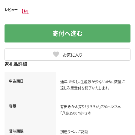
0
レビュー
件
寄付へ進む
お気に入り
返礼品詳細
申込期日
通年 ※但し、生産数が少ないため、数量に
達し次第受付を終了いたします。
容量
有田みかん搾り「うららか」720ml×2本
「八朔」500ml×2本
賞味期限
別途ラベルに記載