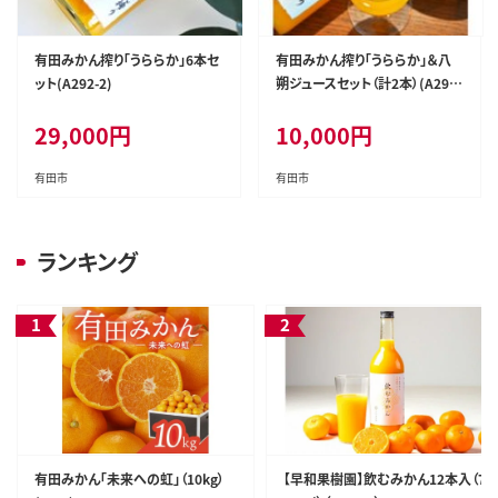
有田みかん搾り「うららか」6本セ
有田みかん搾り「うららか」＆八
ット(A292-2)
朔ジュースセット（計2本）(A293-
1)
29,000
円
10,000
円
有田市
有田市
ランキング
有田みかん「未来への虹」（10kg）
【早和果樹園】飲むみかん12本入（7