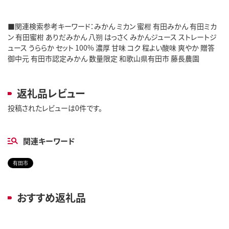
■関連検索参考キーワード：みかん ミカン 蜜柑 有田みかん 有田ミカ
ン 有田蜜柑 ありだみかん 八朔 はっさく みかんジュース ストレートジ
ュース うららか セット 100% 濃厚 甘味 コク 程よい酸味 爽やか 贈答
御中元 有田市認定みかん 数量限定 和歌山県有田市 藤長農園
返礼品レビュー
投稿されたレビューは0件です。
関連キーワード
有田市
おすすめ返礼品