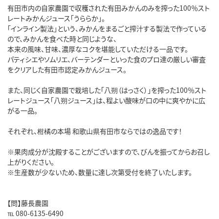
有田市内の自家農園で収穫された有田みかんのみを搾った100％スト
レートみかんジュース「うららか」。
「インライン製法」という、みかんをまるごと搾汁する製法で作っている
ので、みかんを食べた時と同じような、
本来の風味、甘味、濃厚なコクを堪能していただける一品です。
パティシエやソムリエ、バーテンダーといった食のプロ達の厳しい審査
をクリアした有田市認定みかんジュース。
また、同じく自家農園で栽培した「八朔（はっさく）」を搾った100％スト
レートジュース「八朔ジュース」は、程よい酸味が口の中に爽やかに広
がる一品。
それぞれ、柑橘の本場 和歌山県有田市ならではの逸品です！
※果肉成分が沈殿することがございますので、びんを振ってからお召し
上がりください。
※生産数が少ないため、数量に達し次第受付を終了いたします。
【問】藤長農園
℡ 080-6135-6490