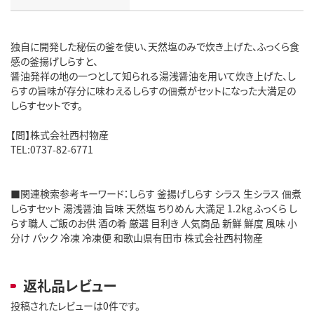
独自に開発した秘伝の釜を使い、天然塩のみで炊き上げた、ふっくら食
感の釜揚げしらすと、
醤油発祥の地の一つとして知られる湯浅醤油を用いて炊き上げた、し
らすの旨味が存分に味わえるしらすの佃煮がセットになった大満足の
しらすセットです。
【問】株式会社西村物産
TEL:0737-82-6771
■関連検索参考キーワード：しらす 釜揚げしらす シラス 生シラス 佃煮
しらすセット 湯浅醤油 旨味 天然塩 ちりめん 大満足 1.2kg ふっくら し
らす職人 ご飯のお供 酒の肴 厳選 目利き 人気商品 新鮮 鮮度 風味 小
分け パック 冷凍 冷凍便 和歌山県有田市 株式会社西村物産
返礼品レビュー
投稿されたレビューは0件です。