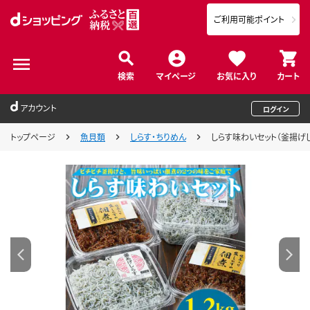
ご利用可能ポイント
検索
マイページ
お気に入り
カート
アカウント
ログイン
トップページ
魚貝類
しらす・ちりめん
しらす味わいセット（釜揚げしら