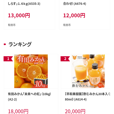
しらす」１.６ｋｇ(A535-3)
合わせ）(A676-4)
13,000
円
12,000
円
有田市
有田市
ランキング
有田みかん「未来への虹」（10kg）
【早和果樹園】飲むみかん30本入（1
(A2-2)
80ml）(A614-4)
18,000
円
20,000
円