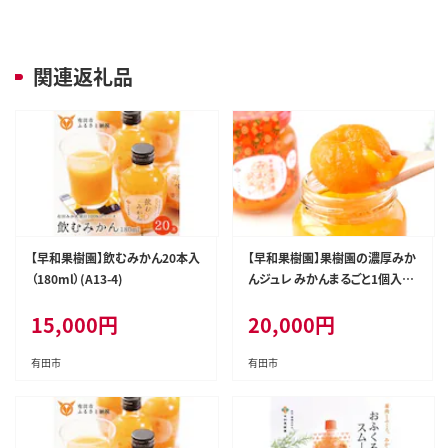
関連返礼品
【早和果樹園】飲むみかん20本入
【早和果樹園】果樹園の濃厚みか
（180ml）(A13-4)
んジュレ みかんまるごと1個入り
12個(A408-2)
15,000
円
20,000
円
有田市
有田市