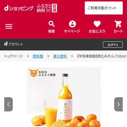
ご利用可能ポイント
検索
マイページ
お気に入り
カート
アカウント
ログイン
トップページ
飲料類
果汁飲料
【早和果樹園】飲むみかん（720ml×9