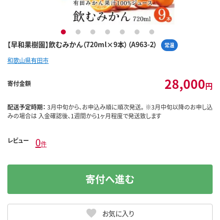
1
2
3
4
5
6
7
【早和果樹園】飲むみかん（720ml×9本）（A963-2）
常温
和歌山県有田市
28,000
寄付金額
円
配送予定時期：
3月中旬から、お申込み順に順次発送。 ※3月中旬以降のお申し込
みの場合は 入金確認後、1週間から1ヶ月程度で発送致します
0
レビュー
件
寄付へ進む
お気に入り