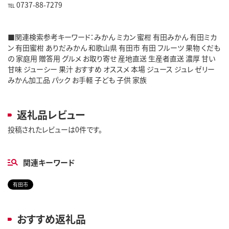
℡ 0737-88-7279
■関連検索参考キーワード：みかん ミカン 蜜柑 有田みかん 有田ミカ
ン 有田蜜柑 ありだみかん 和歌山県 有田市 有田 フルーツ 果物 くだも
の 家庭用 贈答用 グルメ お取り寄せ 産地直送 生産者直送 濃厚 甘い
甘味 ジューシー 果汁 おすすめ オススメ 本場 ジュース ジュレ ゼリー
みかん加工品 パック お手軽 子ども 子供 家族
返礼品レビュー
投稿されたレビューは0件です。
関連キーワード
有田市
おすすめ返礼品