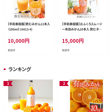
【早和果樹園】飲むみかん12本入
【早和果樹園】おふくろスムージ
（180ml）(A613-4)
ー有田みかん20本入 飲むタイプ
のみかんゼリー(A623-3)
10,000
円
15,000
円
有田市
有田市
ランキング