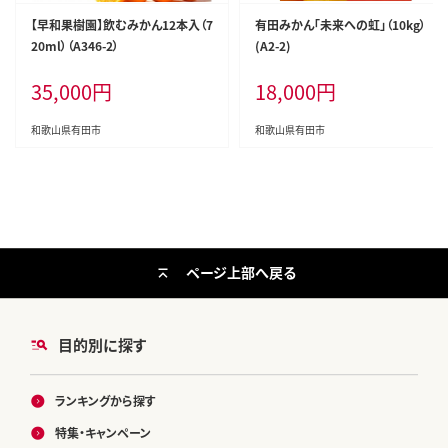
【早和果樹園】飲むみかん12本入（7
有田みかん「未来への虹」（10kg）
20ml）（A346-2）
(A2-2)
35,000
円
18,000
円
和歌山県有田市
和歌山県有田市
ページ上部へ戻る
目的別に探す
ランキングから探す
特集・キャンペーン