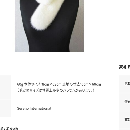
返礼
お
60g 本体サイズ：8cm×62cm 裏地の寸法：6cm×60cm
（毛皮のサイズは性質上多少のバラつきがあります。）
住
Sereno International
電
送・その他