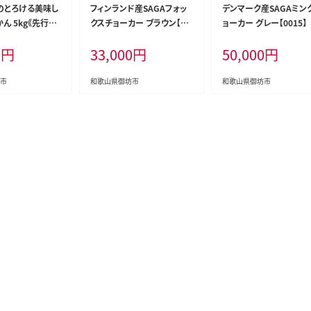
のとろける美味し
フィンランド産SAGAフォッ
デンマーク産SAGAミン
ん 5kg《先行予
クスチョーカー ブラウン【00
ョーカー グレー【0015】
4】
09-2】
0
円
33,000
円
50,000
円
市
和歌山県御坊市
和歌山県御坊市