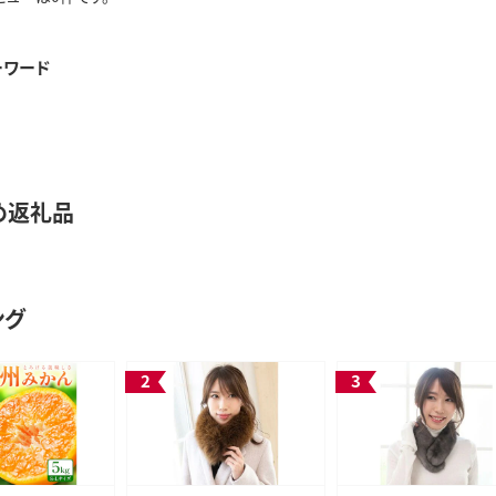
ーワード
め返礼品
ング