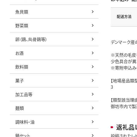
魚貝類
配送方法
野菜類
卵（鶏、烏骨鶏等）
デンマーク産
お酒
※天然の毛皮
少色具合が異
飲料類
※寄附申込み
菓子
【地場産品類型
3
加工品等
【類型該当理由
御坊市内で製
麺類
調味料・油
返礼品
鍋セット
投稿されたレ