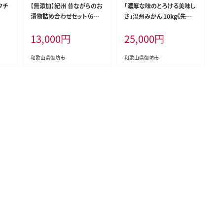
クチ
【無添加】紀州 昔ながらのお
「濃厚な味のとろける美味し
漬物詰め合わせセット（6種
さ」温州みかん 10kg《先行
類）【和歌山県産】【0077-3】
予約》【0059-3】
13,000
円
25,000
円
和歌山県御坊市
和歌山県御坊市