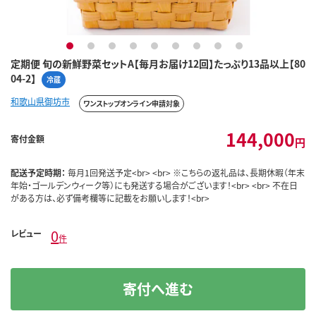
1
2
3
4
5
6
7
8
9
定期便 旬の新鮮野菜セットA【毎月お届け12回】たっぷり13品以上【80
04-2】
冷蔵
和歌山県御坊市
ワンストップオンライン申請対象
144,000
寄付金額
円
配送予定時期：
毎月1回発送予定<br> <br> ※こちらの返礼品は、長期休暇（年末
年始・ゴールデンウィーク等）にも発送する場合がございます！<br> <br> 不在日
がある方は、必ず備考欄等に記載をお願いします！<br>
0
レビュー
件
寄付へ進む