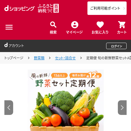
ご利用可能ポイント
検索
マイページ
お気に入り
カート
アカウント
ログイン
トップページ
野菜類
セット・詰合せ
定期便 旬の新鮮野菜セットA【毎