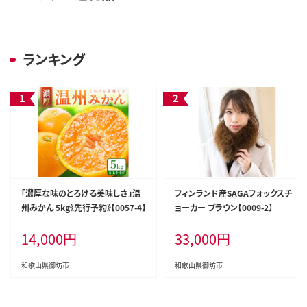
ランキング
「濃厚な味のとろける美味しさ」温
フィンランド産SAGAフォックスチ
州みかん 5kg《先行予約》【0057-4】
ョーカー ブラウン【0009-2】
14,000
円
33,000
円
和歌山県御坊市
和歌山県御坊市