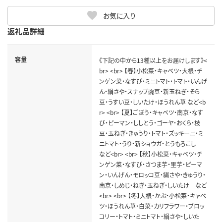
お気に入り
返礼品詳細
容量
《下記の中から13種以上をお届けします》<
br> <br> 【春】小松菜・キャベツ・大根・チ
ンゲン菜・なすび・ミニトマト・トマト・いんげ
ん・絹さや・スナップ豌豆・新玉ねぎ・そら
豆・うすい豆・しいたけ・ほうれん草 など<b
r> <br> 【夏】ごぼう・キャベツ・南京・なす
び・ピーマン・ししとう・ゴーヤ・おくら・枝
豆・玉ねぎ・きゅうり・トマト・ズッキーニ・ミ
ニトマト・うり・新ショウガ・とうもろこし
など<br> <br> 【秋】小松菜・キャベツ・チ
ンゲン菜・なすび・さつま芋・里芋・ピーマ
ン・いんげん・モロッコ豆・絹さや・きゅうり・
南京・しめじ・ねぎ・玉ねぎ・しいたけ など
<br> <br> 【冬】大根・かぶ・小松菜・キャベ
ツ・ほうれん草・白菜・カリフラワー・ブロッ
コリー・トマト・ミニトマト・絹さや・しいた