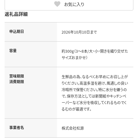
お気に入り
返礼品詳細
申込期日
2026年10月10日まで
容量
約300g（3～8本/大・小・開きを織り交ぜた
サイズおまかせ）
賞味期限
生鮮品の為、なるべくお早めにお召し上が
消費期限
りください。高温多湿を避け、風通しの良い
冷暗所で保管ください。特に水分を嫌うの
で、保存方法としては新聞紙やキッチンペ
ーパーなど水分を吸収してくれるものでく
るむのが最適です。
事業者名
株式会社松源