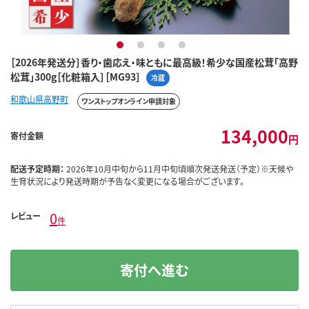
1
2
3
4
［2026年発送分］香り・歯応え・味ともに最高級！希少な国産松茸「高野
松茸」300g［化粧箱入］［MG93］
冷蔵
和歌山県高野町
ワンストップオンライン申請対象
134,000
寄付金額
円
配送予定時期：
2026年10月中旬から11月中旬頃順次発送発送（予定）※天候や
生育状況により発送時期が予告なく変更になる場合がございます。
0
レビュー
件
寄付へ進む