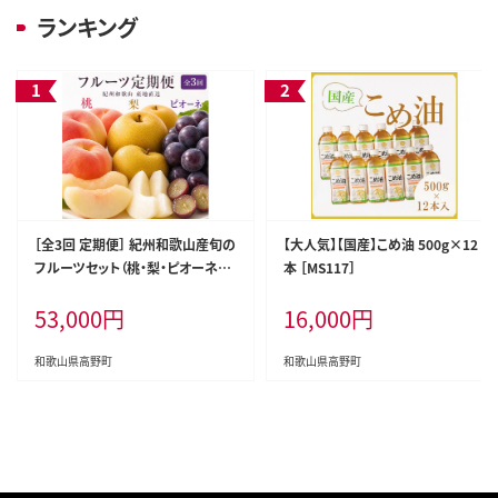
ランキング
［全3回 定期便］ 紀州和歌山産旬の
【大人気】【国産】こめ油 500g×12
フルーツセット（桃・梨・ピオーネ）
本 ［MS117］
［UT142］
53,000
円
16,000
円
和歌山県高野町
和歌山県高野町