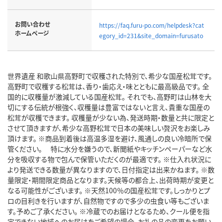
お問い合わせ
https://faq.furu-po.com/helpdesk?cat
ホームページ
egory_id=231&site_domain=furusato
世界遺産 和歌山県高野町で収穫された特別で、希少な国産松茸です。
高野町で収穫する松茸は、香り・歯応え・味とともに最高級品です。 全
国的に収穫量が激減している国産松茸。 それでも、高野町は山林を大
切にする伝統が根強く、収穫量は豊富ではないと言え、貴重な国産の
松茸が収穫できます。 収穫量が少ない為、発送時期・数量と共に限定と
させて頂きますが、希少な高野松茸で日本の美味しい贅沢をお楽しみ
頂けます。 ※商品到着後は高温多湿を避け、風通しの良い冷暗所で保
管ください。 特に水分を嫌うので、新聞紙やキッチンペーパーなど水
分を吸収する物で包んで保管いただくのが最適です。 ※仕入れ状況に
より発送できる数量が異なりますので、日付指定は出来かねます。 ※数
量限定・期間限定商品となります。天候等の都合上、出荷時期が変更と
なる可能性がございます。 ※天然100％の国産松茸です。しっかりとプ
ロの目利きを行いますが、自然物ですので多少の虫食い等もございま
す。予めご了承ください。 ※冷蔵でのお届けとなるため、クール便を指
定できない地域へのお届けをご希望の場合、お礼の品の変更をお願い