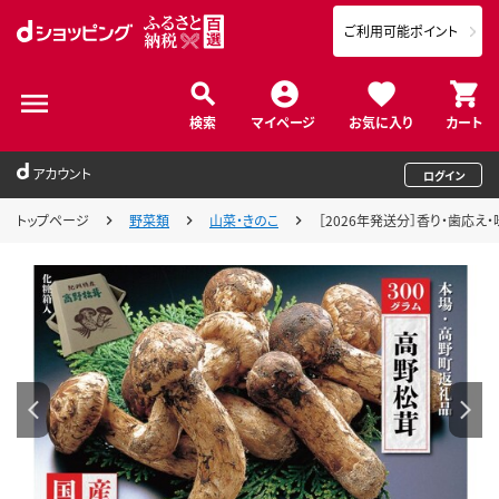
ご利用可能ポイント
検索
マイページ
お気に入り
カート
アカウント
ログイン
トップページ
野菜類
山菜・きのこ
［2026年発送分］香り・歯応え