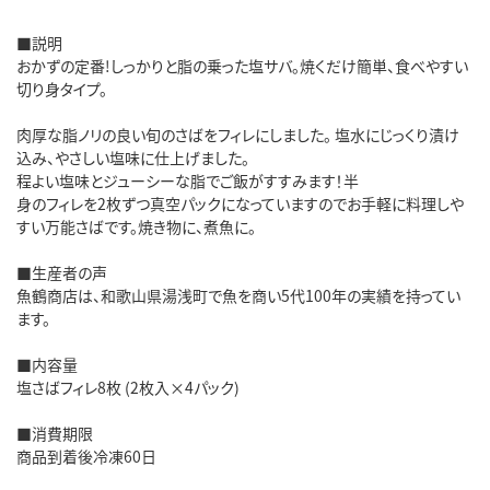
■説明
おかずの定番!しっかりと脂の乗った塩サバ。焼くだけ簡単、食べやすい
切り身タイプ。
肉厚な脂ノリの良い旬のさばをフィレにしました。 塩水にじっくり漬け
込み、やさしい塩味に仕上げました。
程よい塩味とジューシーな脂でご飯がすすみます！半
身のフィレを2枚ずつ真空パックになっていますのでお手軽に料理しや
すい万能さばです。焼き物に、煮魚に。
■生産者の声
魚鶴商店は、和歌山県湯浅町で魚を商い5代100年の実績を持ってい
ます。
■内容量
塩さばフィレ8枚 (2枚入×4パック)
■消費期限
商品到着後冷凍60日