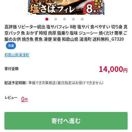
1
2
3
4
5
高評価 リピーター続出 塩サバフィレ 8枚 塩サバ 食べやすい 切り身 真
空パック 魚 おかず 時短 肉厚 脂乗り 塩味 ジューシー 焼くだけ 簡単 ご
飯のお供 焼き魚 煮魚 凍便 栄養 和歌山県 湯浅町 送料無料_G7320
冷凍
和歌山県湯浅町
14,000
寄付金額
円
配送予定時期：
準備でき次第発送（着日指定はお受けできません）
0
レビュー
件
寄付へ進む