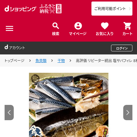
ご利用可能ポイント
検索
マイページ
お気に入り
カート
アカウント
ログイン
トップページ
魚貝類
干物
高評価 リピーター続出 塩サバフィレ 8枚