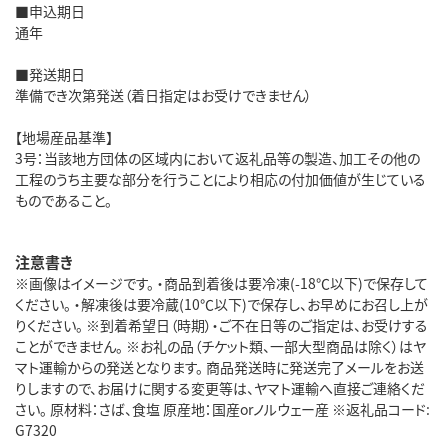
■申込期日
通年
■発送期日
準備でき次第発送（着日指定はお受けできません）
【地場産品基準】
3号：当該地方団体の区域内において返礼品等の製造、加工その他の
工程のうち主要な部分を行うことにより相応の付加価値が生じている
ものであること。
注意書き
※画像はイメージです。 ・商品到着後は要冷凍(-18℃以下)で保存して
ください。 ・解凍後は要冷蔵(10℃以下)で保存し、お早めにお召し上が
りください。 ※到着希望日（時期）・ご不在日等のご指定は、お受けする
ことができません。 ※お礼の品（チケット類、一部大型商品は除く）はヤ
マト運輸からの発送となります。 商品発送時に発送完了メールをお送
りしますので、お届けに関する変更等は、ヤマト運輸へ直接ご連絡くだ
さい。 原材料：さば、食塩 原産地：国産orノルウェー産 ※返礼品コード:
G7320