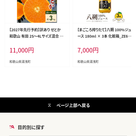
【2027年先行予約】訳あり せとか
【まごころ搾りたて】八朔 100%ジュ
和歌山 有田 2S～4Lサイズ混合 約
ース 180ml × 3本 化粧箱_ZE638
3kg_DZ6208
8n
11,000
円
7,000
円
和歌山県湯浅町
和歌山県湯浅町
ページ上部へ戻る
目的別に探す