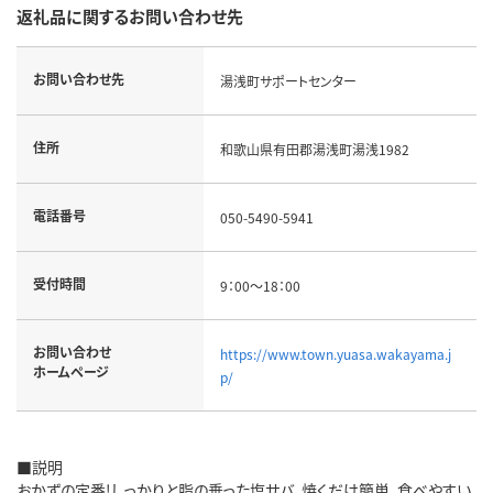
返礼品に関するお問い合わせ先
お問い合わせ先
湯浅町サポートセンター
住所
和歌山県有田郡湯浅町湯浅1982
電話番号
050-5490-5941
受付時間
9：00～18：00
お問い合わせ
https://www.town.yuasa.wakayama.j
ホームページ
p/
■説明
おかずの定番!しっかりと脂の乗った塩サバ。焼くだけ簡単、食べやすい