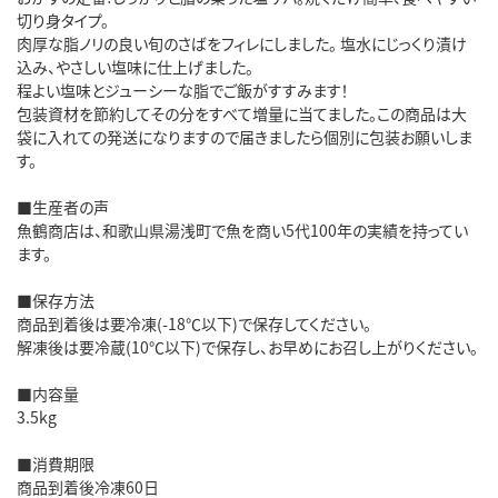
切り身タイプ。
肉厚な脂ノリの良い旬のさばをフィレにしました。 塩水にじっくり漬け
込み、やさしい塩味に仕上げました。
程よい塩味とジューシーな脂でご飯がすすみます！
包装資材を節約してその分をすべて増量に当てました。この商品は大
袋に入れての発送になりますので届きましたら個別に包装お願いしま
す。
■生産者の声
魚鶴商店は、和歌山県湯浅町で魚を商い5代100年の実績を持ってい
ます。
■保存方法
商品到着後は要冷凍(-18℃以下)で保存してください。
解凍後は要冷蔵(10℃以下)で保存し、お早めにお召し上がりください。
■内容量
3.5kg
■消費期限
商品到着後冷凍60日