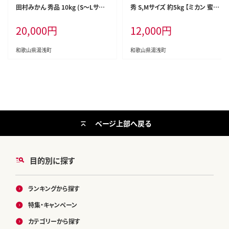
田村みかん 秀品 10kg (S～Lサイ
秀 S,Мサイズ 約5kg 【ミカン 蜜柑
ズおまかせ） 【ミカン 蜜柑 柑橘 温
柑橘 温州みかん 有田みかん 和歌
20,000
円
12,000
円
州みかん 有田みかん】_DN6015
山 贈答 ギフト】_BF6009n
和歌山県湯浅町
和歌山県湯浅町
ページ上部へ戻る
目的別に探す
ランキングから探す
特集・キャンペーン
カテゴリーから探す