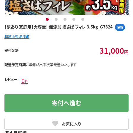
1
2
3
4
5
【訳あり 家庭用】大容量！ 無添加 塩さば フィレ 3.5kg_G7324
冷凍
和歌山県湯浅町
31,000
寄付金額
円
配送予定時期：
準備が出来次第発送いたします
0
レビュー
件
寄付へ進む
お気に入り
返礼品詳細