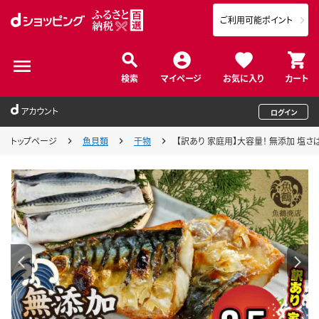
ご利用可能ポイント
検索
マイページ
お気に入り
カート
アカウント
ログイン
トップページ
魚貝類
干物
【訳あり 家庭用】大容量！ 無添加 塩さば フ