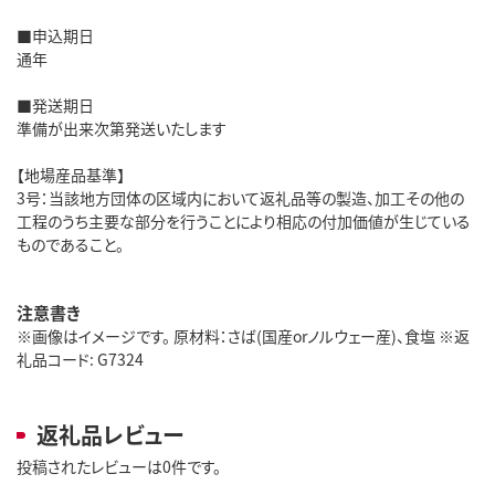
■申込期日
通年
■発送期日
準備が出来次第発送いたします
【地場産品基準】
3号：当該地方団体の区域内において返礼品等の製造、加工その他の
工程のうち主要な部分を行うことにより相応の付加価値が生じている
ものであること。
注意書き
※画像はイメージです。 原材料：さば(国産orノルウェー産)、食塩 ※返
礼品コード: G7324
返礼品レビュー
投稿されたレビューは0件です。