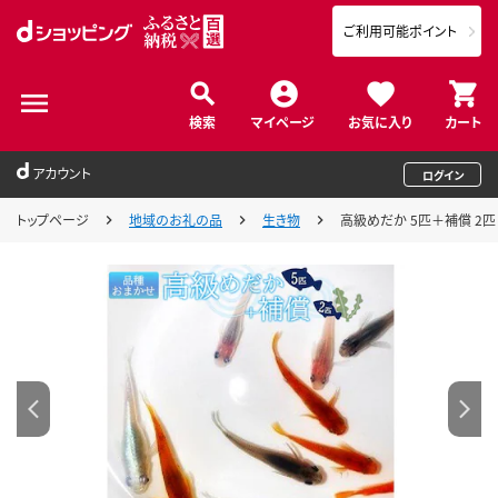
ご利用可能ポイント
検索
マイページ
お気に入り
カート
アカウント
ログイン
トップページ
地域のお礼の品
生き物
高級めだか 5匹＋補償 2匹