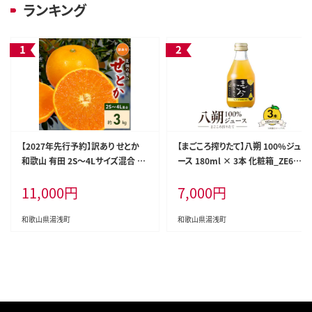
ランキング
【2027年先行予約】訳あり せとか
【まごころ搾りたて】八朔 100%ジュ
和歌山 有田 2S～4Lサイズ混合 約
ース 180ml × 3本 化粧箱_ZE638
3kg_DZ6208
8n
11,000
円
7,000
円
和歌山県湯浅町
和歌山県湯浅町