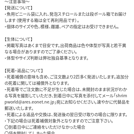
～注意事項～
【発送について】
・魚用ビニール袋に入れ、発泡スチロールまたは段ボール箱でお届け
します（使用する箱は全て再利用品です）。
・個体のサイズや色、模様、雌雄、ペアの指定はお受けできません。
【生体について】
・掲載写真はあくまで目安です。出荷商品は色や体型が写真と若干異
なる場合がありますのでご了承ください。
・体型やサイズ判断は弊社独自基準となります。
【死着・返品について】
・死着補償の意味も含め、ご注文数より2匹多く発送いたします。追加分
の死着に関しては補償外となります。
・死着等でご注文数に不足が生じた場合は、未開封のまま状況がわか
る写真を撮影していただき、到着日中に写真を添付してメール「shrim
pworld@ares.eonet.ne.jp」宛にお知らせください。速やかに代替品を
郵送いたします。
・死着による返品や交換は、発送後の翌日受け取りの場合に限ります。
・下記の場合は死着補償対象外となりますのでご注意下さい。
〇到着日中にご連絡をいただけなかった場合
〇袋を開封してしまった場合