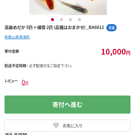
1
2
3
4
高級めだか 5匹＋補償 2匹（品種はおまかせ）_BA6012
常温
和歌山県湯浅町
10,000
寄付金額
円
配送予定時期：
必ず配達日をご指定下さい。
0
レビュー
件
寄付へ進む
お気に入り
返礼品詳細