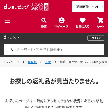
ご利用可能ポイント
検索
マイページ
お気に入り
カート
アカウント
ログイン
トップページ
魚貝類
干物
和歌山産 サバ干物 フィレ 14枚 (2枚×7
お探しの返礼品が見当たりません。
お探しのページは一時的にアクセスできない状況にあるか、移動
もしくは削除された可能性があります。