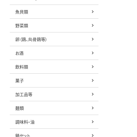
魚貝類
野菜類
卵（鶏、烏骨鶏等）
お酒
飲料類
菓子
加工品等
麺類
調味料・油
鍋セット