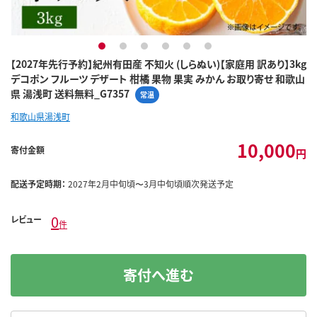
1
2
3
4
5
6
【2027年先行予約】紀州有田産 不知火 (しらぬい)【家庭用 訳あり】3kg
デコポン フルーツ デザート 柑橘 果物 果実 みかん お取り寄せ 和歌山
県 湯浅町 送料無料_G7357
常温
和歌山県湯浅町
10,000
寄付金額
円
配送予定時期：
2027年2月中旬頃〜3月中旬頃順次発送予定
0
レビュー
件
寄付へ進む