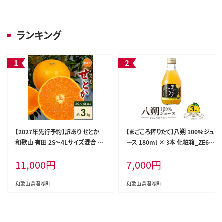
ランキング
【2027年先行予約】訳あり せとか
【まごころ搾りたて】八朔 100%ジュ
和歌山 有田 2S～4Lサイズ混合 約
ース 180ml × 3本 化粧箱_ZE638
3kg_DZ6208
8n
11,000
円
7,000
円
和歌山県湯浅町
和歌山県湯浅町