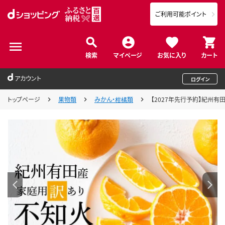
ご利用可能ポイント
検索
マイページ
お気に入り
カート
アカウント
ログイン
トップページ
果物類
みかん・柑橘類
【2027年先行予約】紀州有田