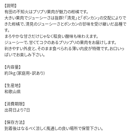
【説明】
有田の不知火はプリプリ果肉が魅力の柑橘です。
大きい果肉でジューシーさは抜群！「清見」と「ポンカン」の交配によりで
きた柑橘で、清見のジューシーさとポンカンの甘味を受け継いだ品種で
す。
まろやかな甘さだけじゃなく程良い酸味も味わえます。
ジューシーで、甘くてコクのあるプリップリの果肉をお届けします。
剥きやすい外皮と、そのまま食べられる薄い内皮が特徴です。お口いっ
ぱいでお楽しみ下さい。
【内容量】
約3kg（家庭用・訳あり）
【生産地】
和歌山県
【消費期限】
出荷日より7日
【保存方法】
到着後はなるべく涼しく風通しの良い場所で保管下さい。