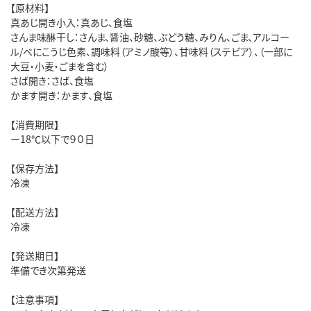
【原材料】
真あじ開き小入：真あじ、食塩
さんま味醂干し：さんま、醤油、砂糖、ぶどう糖、みりん、ごま、アルコー
ル/べにこうじ色素、調味料（アミノ酸等）、甘味料（ステビア）、（一部に
大豆・小麦・ごまを含む）
さば開き：さば、食塩
かます開き：かます、食塩
【消費期限】
ー18℃以下で９０日
【保存方法】
冷凍
【配送方法】
冷凍
【発送期日】
準備でき次第発送
【注意事項】