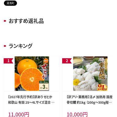
湯浅町
おすすめ返礼品
ランキング
【2027年先行予約】訳あり せとか
【訳アリ・業務用】活〆 加熱用 国産
和歌山 有田 2S～4Lサイズ混合 約
骨切鱧 約1kg （200g〜300g程の
3kg_DZ6208
大きさの鱧を3〜5匹）_SD1009
11,000
円
10,000
円