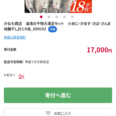
1
2
3
4
5
かね七商店 湯浅の干物大満足セット 小あじ・かます・さば・さんま
味醂干し計１８枚_AD6102
冷凍
和歌山県湯浅町
17,000
寄付金額
円
配送予定時期：
準備でき次第発送
0
レビュー
件
寄付へ進む
お気に入り