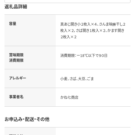
返礼品詳細
容量
真あじ開き小２枚入×４、さんま味醂干し２
枚入×２，さば開き１枚入×２、かます開き
２枚入×２
賞味期限
消費期限：ー18℃以下で９０日
消費期限
アレルギー
小麦、さば、大豆、ごま
事業者名
かね七商店
お申込み・配送・その他