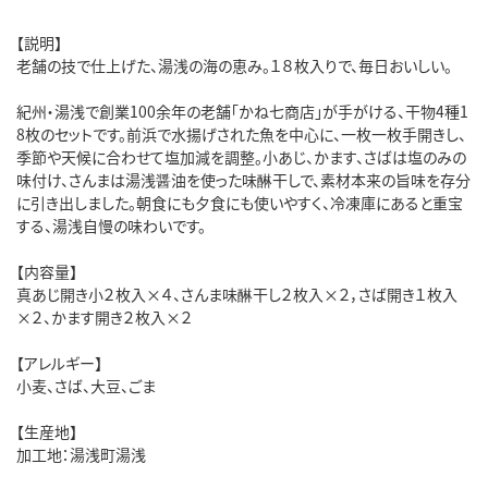
【説明】
老舗の技で仕上げた、湯浅の海の恵み。１８枚入りで、毎日おいしい。
紀州・湯浅で創業100余年の老舗「かね七商店」が手がける、干物4種1
8枚のセットです。前浜で水揚げされた魚を中心に、一枚一枚手開きし、
季節や天候に合わせて塩加減を調整。小あじ、かます、さばは塩のみの
味付け、さんまは湯浅醤油を使った味醂干しで、素材本来の旨味を存分
に引き出しました。朝食にも夕食にも使いやすく、冷凍庫にあると重宝
する、湯浅自慢の味わいです。
【内容量】
真あじ開き小２枚入×４、さんま味醂干し２枚入×２，さば開き１枚入
×２、かます開き２枚入×２
【アレルギー】
小麦、さば、大豆、ごま
【生産地】
加工地：湯浅町湯浅