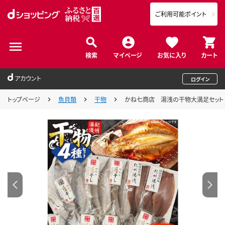
ご利用可能ポイント
検索
マイページ
お気に入り
カート
アカウント
ログイン
トップページ
魚貝類
干物
かね七商店 湯浅の干物大満足セット 小