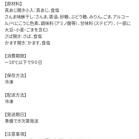
【原材料】
真あじ開き小入：真あじ、食塩
さんま味醂干し：さんま、醤油、砂糖、ぶどう糖、みりん、ごま、アルコー
ル/べにこうじ色素、調味料（アミノ酸等）、甘味料（ステビア）、（一部に
大豆・小麦・ごまを含む）
さば開き：さば、食塩
かます開き：かます、食塩
【消費期限】
ー18℃以下で９０日
【保存方法】
冷凍
【配送方法】
冷凍
【発送期日】
準備でき次第発送
【注意事項】