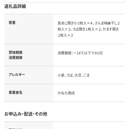
返礼品詳細
容量
真あじ開き小２枚入×４、さんま味醂干し２
枚入×２，さば開き１枚入×２、かます開き
２枚入×２
賞味期限
消費期限：ー18℃以下で９０日
消費期限
アレルギー
小麦、さば、大豆、ごま
事業者名
かね七商店
お申込み・配送・その他