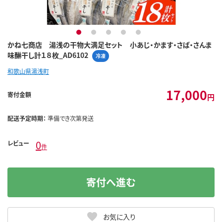
1
2
3
4
5
かね七商店 湯浅の干物大満足セット 小あじ・かます・さば・さんま
味醂干し計１８枚_AD6102
冷凍
和歌山県湯浅町
17,000
寄付金額
円
配送予定時期：
準備でき次第発送
0
レビュー
件
寄付へ進む
お気に入り