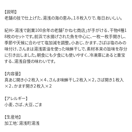
【説明】
老舗の技で仕上げた、湯浅の海の恵み。１８枚入りで、毎日おいしい。
紀州・湯浅で創業100余年の老舗「かね七商店」が手がける、干物4種1
8枚のセットです。前浜で水揚げされた魚を中心に、一枚一枚手開きし、
季節や天候に合わせて塩加減を調整。小あじ、かます、さばは塩のみの
味付け、さんまは湯浅醤油を使った味醂干しで、素材本来の旨味を存分
に引き出しました。朝食にも夕食にも使いやすく、冷凍庫にあると重宝
する、湯浅自慢の味わいです。
【内容量】
真あじ開き小２枚入×４、さんま味醂干し２枚入×２，さば開き１枚入
×２、かます開き２枚入×２
【アレルギー】
小麦、さば、大豆、ごま
【生産地】
加工地：湯浅町湯浅