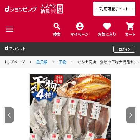
ご利用可能ポイント
検索
マイページ
お気に入り
カート
アカウント
ログイン
トップページ
魚貝類
干物
かね七商店 湯浅の干物大満足セット 小