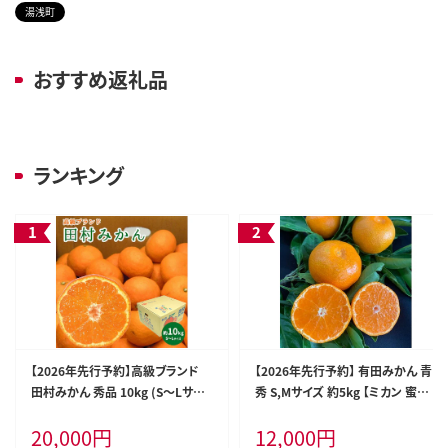
湯浅町
おすすめ返礼品
ランキング
【2026年先行予約】高級ブランド
【2026年先行予約】 有田みかん 青
田村みかん 秀品 10kg (S～Lサイ
秀 S,Мサイズ 約5kg 【ミカン 蜜柑
ズおまかせ） 【ミカン 蜜柑 柑橘 温
柑橘 温州みかん 有田みかん 和歌
20,000
円
12,000
円
州みかん 有田みかん】_DN6015
山 贈答 ギフト】_BF6009n