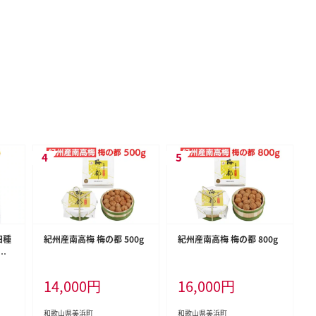
四種
紀州産南高梅 梅の都 500g
紀州産南高梅 梅の都 800g
焼
き
14,000
円
16,000
円
和歌山県美浜町
和歌山県美浜町