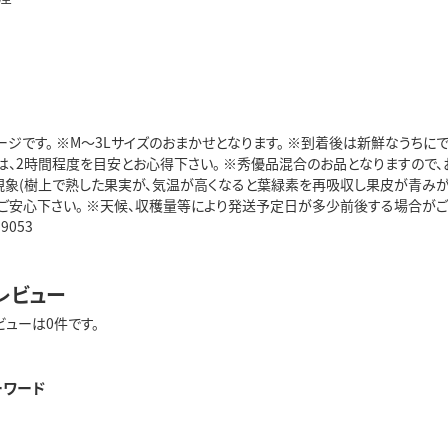
ージです。 ※M～3Lサイズのおまかせとなります。 ※到着後は新鮮なうちに
は、2時間程度を目安とお心得下さい。 ※秀優品混合のお品となりますので
青現象(樹上で熟した果実が、気温が高くなると葉緑素を再吸収し果皮が青みが
、ご安心下さい。 ※天候、収穫量等により発送予定日が多少前後する場合がご
59053
レビュー
ビューは0件です。
ーワード