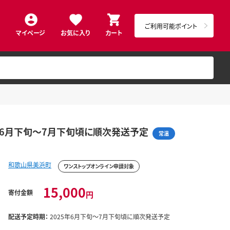
ご利用可能ポイント
マイページ
お気に入り
カート
5年6月下旬～7月下旬頃に順次発送予定
常温
和歌山県美浜町
ワンストップオンライン申請対象
15,000
寄付金額
円
配送予定時期：
2025年6月下旬～7月下旬頃に順次発送予定