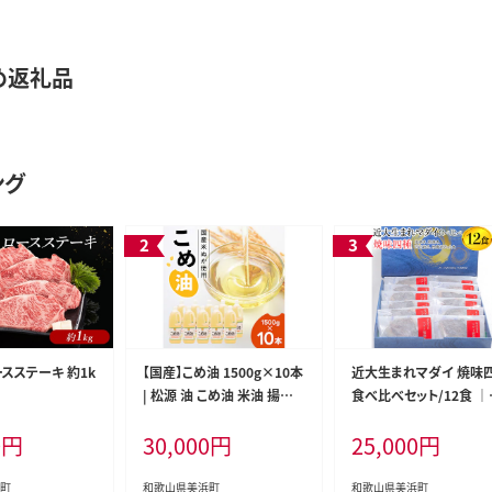
め返礼品
ング
スステーキ 約1k
【国産】こめ油 1500g×10本
近大生まれマダイ 焼味
| 松源 油 こめ油 米油 揚げ
食べ比べセット/12食 ｜
物 天ぷら オイル 米 コメ油
魚 塩焼き 照焼き 西京焼
0
円
30,000
円
25,000
円
築野食品 お米 こめ こめあ
柚庵焼き◆
ぶら1500g ※着日指定不可
町
和歌山県美浜町
和歌山県美浜町