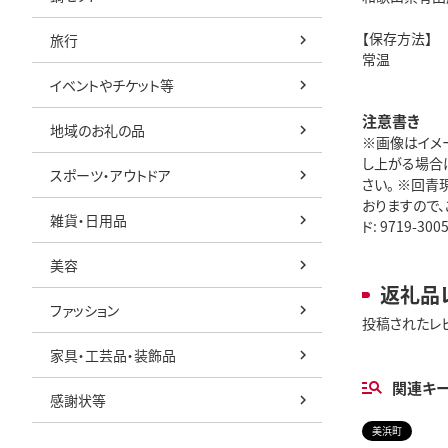
【保存方法】
旅行
常温
イベントやチケット等
注意書き
地域のお礼の品
※画像はイメ
し上がる場合
スポーツ・アウトドア
さい。 ※回
おりますので
雑貨・日用品
ド: 9719-300
美容
返礼品
ファッション
投稿されたレ
家具・工芸品・装飾品
関連キ
感謝状等
美浜町