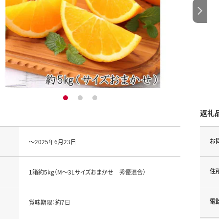
1
2
3
返礼
お
～2025年6月23日
住
1箱約5kg（M～3Lサイズおまかせ 秀優混合）
電
賞味期限：約7日