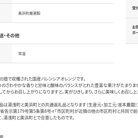
受
美浜町厳選館
お
ホ
送・その他
常温
の畑で収穫された国産バレンシアオレンジです。
りのさわやかな香りと甘味と酸味のバランスがとれた豊富な果汁がたまりませ
してからお召し上がりになりますと、実がひきしまり、さらに美味しくお召し上
礼品は湯浅町と美浜町との共通返礼品となります〔生産元・加工元:瀧本農園〕
務省告示第179号第5条第8号イ「市区町村が近隣の他の市区町村と共同で
て、湯浅町と美浜町とで合意したものです。
産