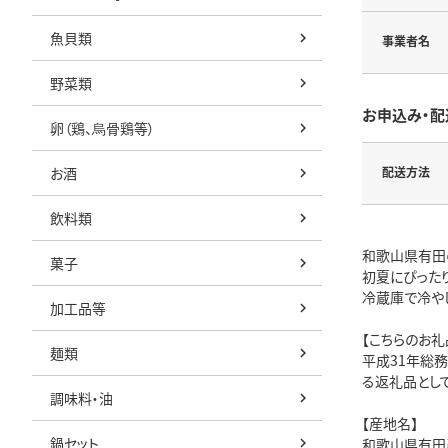
魚貝類
事業者名
野菜類
お申込み・配
卵（鶏、烏骨鶏等）
お酒
配送方法
飲料類
和歌山県有田
菓子
初夏にぴった
冷蔵庫で冷や
加工品等
【こちらのお
麺類
平成31年総
る返礼品とし
調味料・油
【産地名】
鍋セット
和歌山県有田