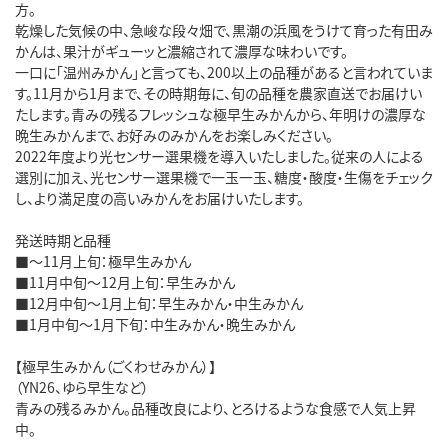
方。
乾燥した気候の中、急峻な段々畑で、黒潮の浜風をうけて育った有田み
かんは、果汁がギューッと濃縮されて濃厚な味わいです。
一口に「温州みかん」と言っても、200以上の品種があると言われていま
す。11月から1月まで、その時期毎に、旬の品種を農家直送でお届けい
たします。青みの残るフレッシュな極早生みかんから、年明けの濃厚な
晩生みかんまで、お好みのみかんをお楽しみください。
2022年度より光センサー選果機を導入いたしました。従来の人による
選別に加え、光センサー選果機で一玉一玉、糖度・酸度・生傷をチェック
し、より満足度の高いみかんをお届けいたします。
発送時期と品種
■～11月上旬：極早生みかん
■11月中旬～12月上旬：早生みかん
■12月中旬～1月上旬：早生みかん・中生みかん
■1月中旬～1月下旬：中生みかん・晩生みかん
【極早生みかん（ごくわせみかん）】
（YN26、ゆら早生など）
青みの残るみかん。品種改良により、とろけるような食感で人気上昇
中。