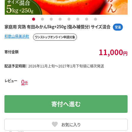
1
2
3
4
5
6
7
8
家庭用 完熟 有田みかん5kg+250g（傷み補償分）サイズ混合
常温
和歌山県美浜町
ワンストップオンライン申請対象
11,000
寄付金額
円
配送予定時期：
2026年11月上旬～2027年1月下旬頃に順次発送
0
レビュー
件
寄付へ進む
お気に入り