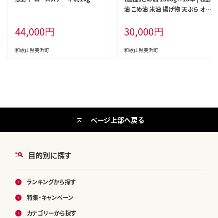
油 こめ油 米油 揚げ物 天ぷら オイ
ル 米 コメ油 築野食品 お米 こめ こ
44,000
円
30,000
円
めあぶら1500g ※着日指定不可
和歌山県美浜町
和歌山県美浜町
ページ上部へ戻る
目的別に探す
ランキングから探す
特集・キャンペーン
カテゴリーから探す