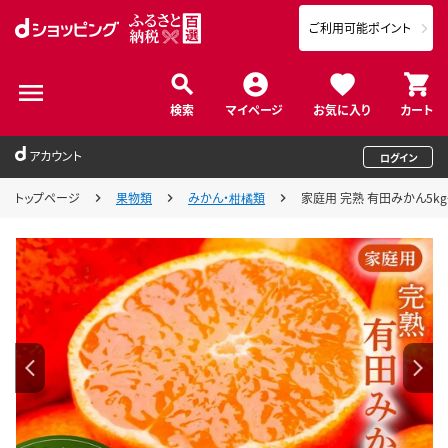
ご利用可能ポイント
検索
マイページ
お気に入り
カート
アカウント
ログイン
トップページ
果物類
みかん・柑橘類
家庭用 完熟 有田みかん5kg