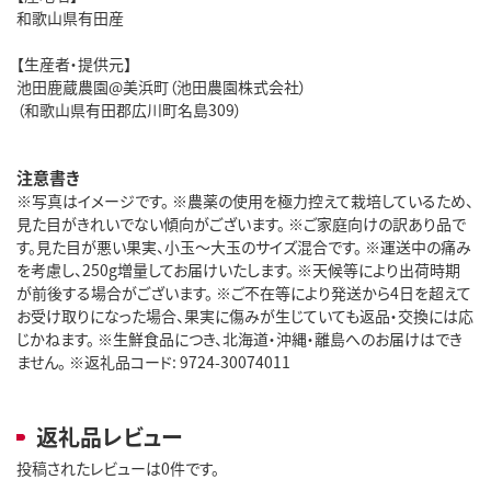
和歌山県有田産
【生産者・提供元】
池田鹿蔵農園@美浜町（池田農園株式会社）
（和歌山県有田郡広川町名島309）
注意書き
※写真はイメージです。 ※農薬の使用を極力控えて栽培しているため、
見た目がきれいでない傾向がございます。 ※ご家庭向けの訳あり品で
す。見た目が悪い果実、小玉～大玉のサイズ混合です。 ※運送中の痛み
を考慮し、250g増量してお届けいたします。 ※天候等により出荷時期
が前後する場合がございます。 ※ご不在等により発送から4日を超えて
お受け取りになった場合、果実に傷みが生じていても返品・交換には応
じかねます。 ※生鮮食品につき、北海道・沖縄・離島へのお届けはでき
ません。 ※返礼品コード: 9724-30074011
返礼品レビュー
投稿されたレビューは0件です。