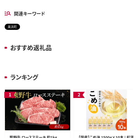
関連キーワード
美浜町
おすすめ返礼品
ランキング
熊野牛 ロースステーキ 約1kg
【国産】こめ油 1500g×10本 | 松源