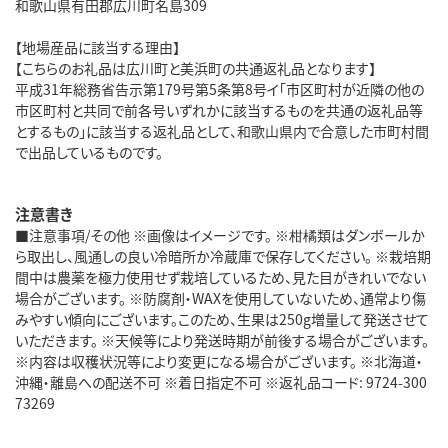
和歌山県有田郡広川町名島309
【地場産品に該当する理由】
【こちらのお礼品は広川町と美浜町の共通返礼品となります】
平成31年総務省告示第179号第5条第8号イ「市区町村が近隣の他の
市区町村と共同で前各号いずれかに該当するものを共通の返礼品等
とするもの」に該当する返礼品として、和歌山県内で合意した市町村間
で出品しているものです。
注意書き
■注意事項/その他 ※画像はイメージです。 ※柑橘類はダンボールか
ら取出し、風通しの良い冷暗所か冷蔵庫で保存してください。 ※栽培期
間中は農薬を極力使用せず栽培しているため、見た目がきれいでない
場合がございます。 ※防腐剤・WAXを使用していないため、通常より傷
みやすい傾向にございます。このため、生果は250g増量して発送させて
いただきます。 ※天候等により発送時期が前後する場合がございます。
※内容は収穫状況等により変更になる場合がございます。 ※北海道・
沖縄・離島への配送不可 ※着日指定不可 ※返礼品コード: 9724-300
73269