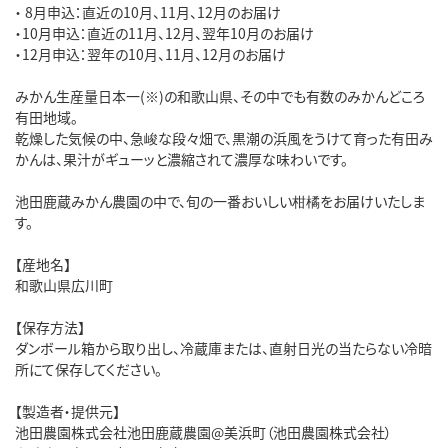
・ 8月申込：直近の10月、11月、12月のお届け
・10月申込：直近の11月、12月、翌年10月のお届け
・12月申込：翌年の10月、11月、12月のお届け
みかん生産量日本一(※)の和歌山県、その中でも有数のみかんどころ
有田地域。
乾燥した気候の中、急峻な段々畑で、黒潮の浜風をうけて育った有田み
かんは、果汁がギューッと濃縮されて濃厚な味わいです。
池田鹿蔵みかん農園の中で、旬の一番おいしい柑橘をお届けいたしま
す。
【産地名】
和歌山県広川町
【保存方法】
ダンボール箱から取り出し、冷蔵庫または、直射日光の当たらない冷暗
所にて保存してください。
【製造者・提供元】
池田農園株式会社池田鹿蔵農園@美浜町（池田農園株式会社）