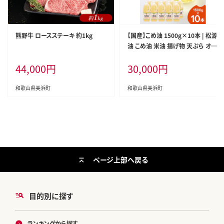
熊野牛 ロースステーキ 約1kg
【国産】こめ油 1500g×10本 | 松源
油 こめ油 米油 揚げ物 天ぷら オイ
ル 米 コメ油 築野食品 お米 こめ こ
44,000
円
30,000
円
めあぶら1500g ※着日指定不可
和歌山県美浜町
和歌山県美浜町
ページ上部へ戻る
目的別に探す
ランキングから探す