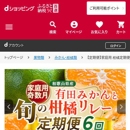
ご利用可能ポイント
検索
マイページ
お気に入り
カート
アカウント
ログイン
トップページ
果物類
みかん・柑橘類
【定期便】家庭用 柑橘定期便