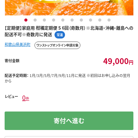
1
2
3
4
5
6
7
8
9
10
【定期便】家庭用 柑橘定期便 S 6回（奇数月）※北海道・沖縄・離島への
配送不可※奇数月に発送
常温
和歌山県美浜町
ワンストップオンライン申請対象
49,000
寄付金額
円
配送予定時期：
1月/3月/5月/7月/9月/11月に発送 ※初回はお申し込みの翌月
から
0
レビュー
件
寄付へ進む