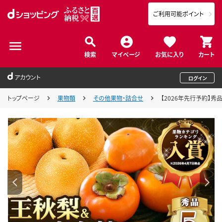
ご利用可能ポイント
検索
マイページ
お気に入り
カート
アカウント
ログイン
トップページ
果物類
その他果物・詰合せ
【2026年先行予約】秀品