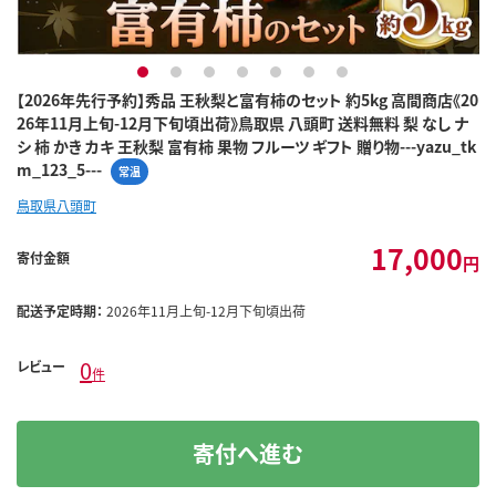
1
2
3
4
5
6
7
【2026年先行予約】秀品 王秋梨と富有柿のセット 約5kg 高間商店《20
26年11月上旬-12月下旬頃出荷》鳥取県 八頭町 送料無料 梨 なし ナ
シ 柿 かき カキ 王秋梨 富有柿 果物 フルーツ ギフト 贈り物---yazu_tk
m_123_5---
常温
鳥取県八頭町
17,000
寄付金額
円
配送予定時期：
2026年11月上旬-12月下旬頃出荷
0
レビュー
件
寄付へ進む