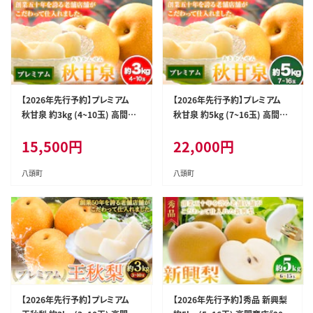
【2026年先行予約】プレミアム
【2026年先行予約】プレミアム
秋甘泉 約3kg (4~10玉) 高間商
秋甘泉 約5kg (7~16玉) 高間商
店《2026年8月下旬-10月上旬頃
店《2026年8月下旬-10月上旬頃
15,500
円
22,000
円
出荷》鳥取県 八頭町 梨 なし ナ
出荷》鳥取県 八頭町 梨 なし ナ
シ 果物 フルーツ プレミアム 果
シ 果物 フルーツ プレミアム 果
汁 ふるさと納税 秋甘泉梨 果実
汁 ふるさと納税 秋甘泉梨 果実
八頭町
八頭町
甘い 高間商店 オリジナル品種--
甘い 高間商店 オリジナル品種--
-yazu_tkm_104_3---
-yazu_tkm_105_5---
【2026年先行予約】プレミアム
【2026年先行予約】秀品 新興梨