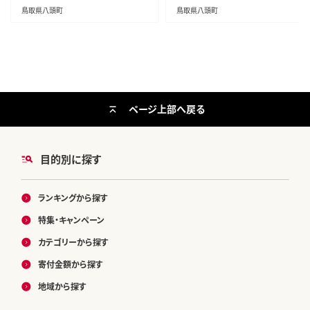
y_257_5kg---
5_5kg---
鳥取県八頭町
鳥取県八頭町
ページ上部へ戻る
目的別に探す
ランキングから探す
特集・キャンペーン
カテゴリーから探す
寄付金額から探す
地域から探す