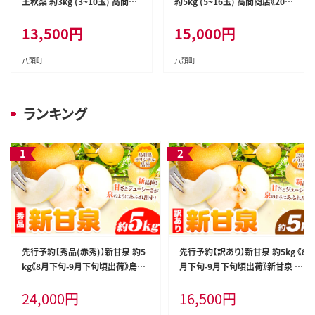
王秋梨 約3kg (3~10玉) 高間商
約5kg (5~16玉) 高間商店《202
店《2026年10月下旬-2027年1
6年10月上旬-12月上旬頃出荷》
13,500
円
15,000
円
月中旬頃出荷》鳥取県 八頭町 梨
鳥取県 八頭町 八頭 梨 なし ナ
なし ナシ 果物 フルーツ 厳選 先
シ 果物 フルーツ 秀品 高間商
行予約 ふるさと納税 返礼品 国
店 新興梨 ふるさと納税 甘
八頭町
八頭町
産 高間商店 甘い 王秋梨 高糖
い 果汁 果実 くだもの---ya
度---yazu_tkm_108_3---
zu_tkm_113_5---
ランキング
先行予約【秀品(赤秀)】新甘泉 約5
先行予約【訳あり】新甘泉 約5kg 《8
kg《8月下旬-9月下旬頃出荷》鳥取
月下旬-9月下旬頃出荷》新甘泉 梨
県 八頭町 梨 なし 果物 フルーツ
訳あり ご家庭用 鳥取県 八頭町 な
24,000
円
16,500
円
特産品 秀品 赤秀 贈答用 先行予約
し 果物 フルーツ 特産品 送料無料
送料無料 果汁 デザート---yazu_zs
果汁 デザート 八頭 ---yazu_zsy_7