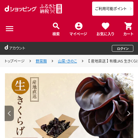
ご利用可能ポイント
検索
マイページ
お気に入り
カート
アカウント
ログイン
トップページ
野菜類
山菜・きのこ
【 産地直送 】 有機JAS 生