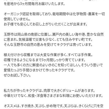
を産地から3ヶ月間毎月お届けいたします。
オーガニック認証を取得しており、栽培期間中は化学物質・農薬を一切
使用していません。
お子様でも安心してお召し上がりいただくことが出来ます。
玉野市は岡山県の南部に位置し、瀬戸内の美しい海や港、豊かな自然
に恵まれ、気候温暖で災害も少なく、とても住みやすい町です。
そんな玉野市の自然の恵みを受けてキクラゲは育っています。
植え付けから収穫までは大変な作業が多く、すべては手作業。
収穫できるようになるまで3ヶ月間しっかり育てています。
一人でも多くの方に鮮度のよいきのこを知ってほしい。そういう思いで
愛情たっぷり手間ひまかけて作ったキクラゲです。
ぜひお試し下さい。
私たちが作ったキクラゲは、肉厚で大きくボリュームがあります。
中華だけでなく、和食・洋食等さまざまな料理にお使いいただけます。
オススメは、すき焼き、天ぷら、炒め物です。天ぷらは、きくらげに穴を空