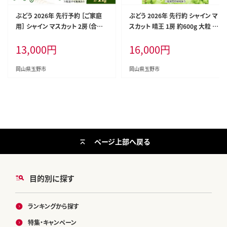
ぶどう 2026年 先行予約 ［ご家庭
ぶどう 2026年 先行約 シャイン マ
用］ シャイン マスカット 2房（合計1
スカット 晴王 1房 約600g 大粒 種
kg以上） ブドウ 葡萄 岡山県産 国
無し ブドウ 葡萄 岡山県産 国産 フ
13,000
円
16,000
円
産 フルーツ 果物 OEC KINGDOM
ルーツ 果物 ギフト 橋田商店
ぶどう家 果物類
岡山県玉野市
岡山県玉野市
ページ上部へ戻る
目的別に探す
ランキングから探す
特集・キャンペーン