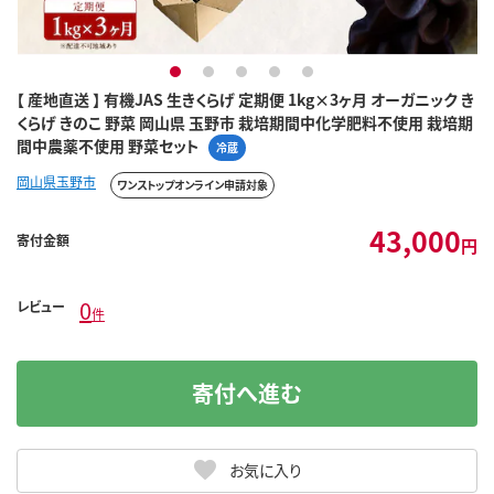
1
2
3
4
5
【 産地直送 】 有機JAS 生きくらげ 定期便 1kg×3ヶ月 オーガニック き
くらげ きのこ 野菜 岡山県 玉野市 栽培期間中化学肥料不使用 栽培期
間中農薬不使用 野菜セット
冷蔵
岡山県玉野市
ワンストップオンライン申請対象
43,000
寄付金額
円
0
レビュー
件
寄付へ進む
お気に入り