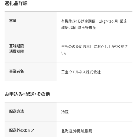
返礼品詳細
容量
有機生きくらげ定期便 1kg×3ヶ月、菌床
栽培、岡山県玉野市産
賞味期限
生もののためお早目にお召し上がりくださ
消費期限
い。
事業者名
三宝ウエルネス株式会社
お申込み・配送・その他
配送方法
冷蔵
配送外のエリア
北海道,沖縄県,離島