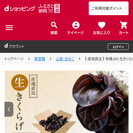
ご利用可能ポイント
検索
マイページ
お気に入り
カート
アカウント
ログイン
トップページ
野菜類
山菜・きのこ
【 産地直送 】 有機JAS 生