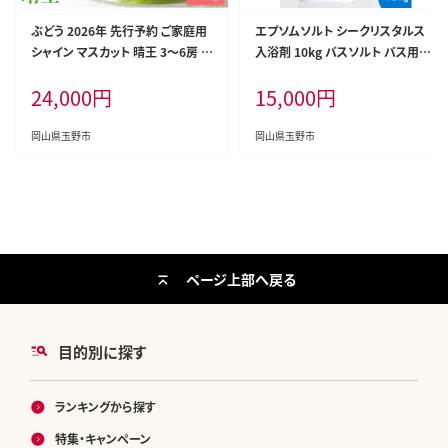
ぶどう 2026年 先行予約 ご家庭用
エプソムソルト シークリスタルス
シャイン マスカット 晴王 3～6房 約
入浴剤 10kg バスソルト バス用品
2kg ブドウ 葡萄 岡山県産 国産 フ
リラックス 硫酸マグネシウム
24,000
円
15,000
円
ルーツ 果物 太陽 美しい 外観 大粒
高糖度 種なし 皮ごと 弾力 食感 美
味しい
岡山県玉野市
岡山県玉野市
ページ上部へ戻る
目的別に探す
ランキングから探す
特集・キャンペーン