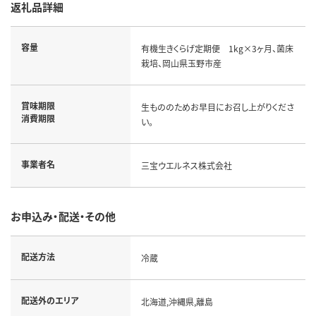
返礼品詳細
容量
有機生きくらげ定期便 1kg×3ヶ月、菌床
栽培、岡山県玉野市産
賞味期限
生もののためお早目にお召し上がりくださ
消費期限
い。
事業者名
三宝ウエルネス株式会社
お申込み・配送・その他
配送方法
冷蔵
配送外のエリア
北海道,沖縄県,離島