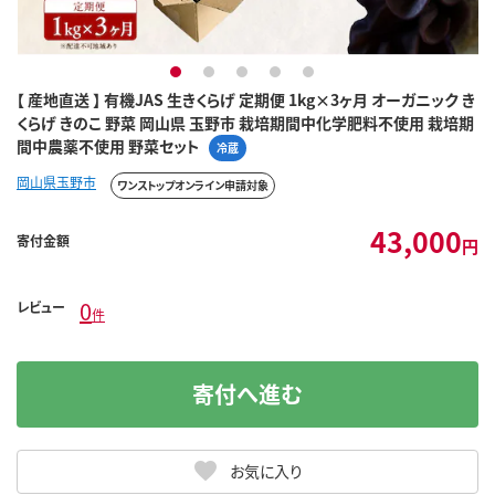
1
2
3
4
5
【 産地直送 】 有機JAS 生きくらげ 定期便 1kg×3ヶ月 オーガニック き
くらげ きのこ 野菜 岡山県 玉野市 栽培期間中化学肥料不使用 栽培期
間中農薬不使用 野菜セット
冷蔵
岡山県玉野市
ワンストップオンライン申請対象
43,000
寄付金額
円
0
レビュー
件
寄付へ進む
お気に入り