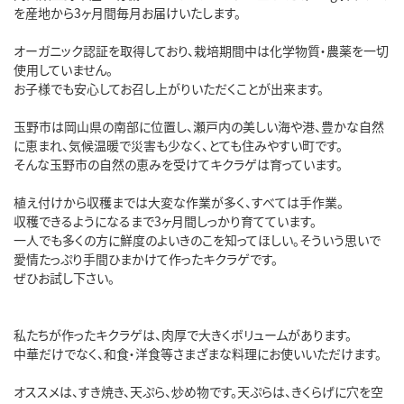
を産地から3ヶ月間毎月お届けいたします。
オーガニック認証を取得しており、栽培期間中は化学物質・農薬を一切
使用していません。
お子様でも安心してお召し上がりいただくことが出来ます。
玉野市は岡山県の南部に位置し、瀬戸内の美しい海や港、豊かな自然
に恵まれ、気候温暖で災害も少なく、とても住みやすい町です。
そんな玉野市の自然の恵みを受けてキクラゲは育っています。
植え付けから収穫までは大変な作業が多く、すべては手作業。
収穫できるようになるまで3ヶ月間しっかり育てています。
一人でも多くの方に鮮度のよいきのこを知ってほしい。そういう思いで
愛情たっぷり手間ひまかけて作ったキクラゲです。
ぜひお試し下さい。
私たちが作ったキクラゲは、肉厚で大きくボリュームがあります。
中華だけでなく、和食・洋食等さまざまな料理にお使いいただけます。
オススメは、すき焼き、天ぷら、炒め物です。天ぷらは、きくらげに穴を空