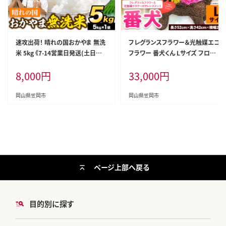
速攻出荷！ 晴れの国おかやま 無洗
フレグランスフラワー＆光触媒エコ
米 5kg 《7-14営業日発送(土日祝
フラワー 番犬くん Lサイズ フロー
除く)》 岡山県 笠岡市 無洗米 岡山
リスト萬 《45日以内に出荷予定(土
8,000
円
33,000
円
県産 米 送料無料 国産 ブレンド米
日祝除く)》岡山県 笠岡市 送料無料
無洗米 ---kasaoka_zsy_391_5_
母の日 プレゼント アレンジフラワ
wx---
ー 枯れない---C-37---
岡山県笠岡市
岡山県笠岡市
ページ上部へ戻る
目的別に探す