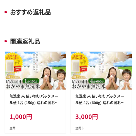
おすすめ返礼品
関連返礼品
無洗米 米 使い切り パック メー
無洗米 米 使い切り パック メー
ル便 1合 (150g) 晴れの国おか
ル便 4合 (600g) 晴れの国おか
やま無洗米《30日以内に出荷予
やま無洗米《30日以内に出荷予
1,000
円
3,000
円
定(土日祝除く)》岡山県 笠岡市
定(土日祝除く)》岡山県 笠岡市
送料無料 岡山県産 米 ふるさと
送料無料 岡山県産 米 ふるさと
納税 わけあり 以上のお米ならこ
納税 わけあり 以上のお米ならこ
笠岡市
笠岡市
れ お米 おこめ 岡山 むせんまい
れ お米 おこめ 岡山 むせんまい