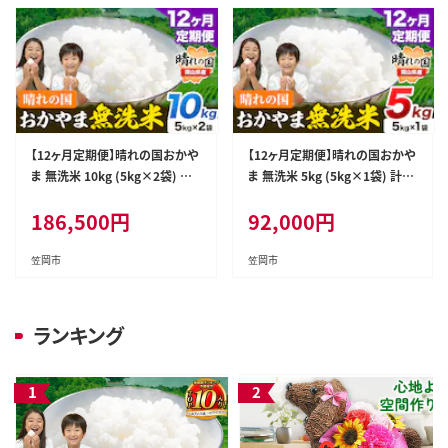
kome---kasaoka_zsy_341_1
kome---kasaoka_zsy_343_4
50---
50---
【12ヶ月定期便】晴れの国おかや
【12ヶ月定期便】晴れの国おかや
ま 無洗米 10kg (5kg×2袋) 計1
ま 無洗米 5kg (5kg×1袋) 計12
2回お届け《お申込月の翌月より
回お届け《お申込月の翌月より
186,500
円
92,000
円
発送》 岡山県 笠岡市 無洗米 岡
発送》 岡山県 笠岡市 無洗米 岡
山県産 米 送料無料 国産 ブレン
山県産 米 送料無料 国産 ブレン
ド米 ---kasaoka_zsytei_389_
ド米 ---kasaoka_zsytei_393_
笠岡市
笠岡市
10-12_rsl---
5-12---
ランキング