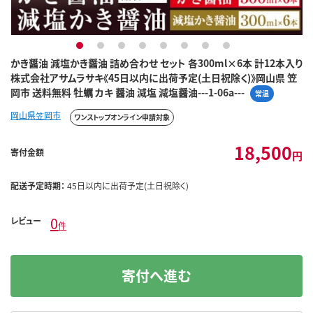
1
2
3
4
5
6
7
8
かき醤油 減塩かき醤油 詰め合わせ セット 各300ml×6本 計12本入り
株式会社アサムラサキ《45日以内に出荷予定(土日祝除く)》岡山県 笠
岡市 送料無料 牡蠣 カキ 醤油 減塩 減塩醤油---1-06a---
常温
岡山県笠岡市
ワンストップオンライン申請対象
18,500
寄付金額
円
配送予定時期：
45日以内に出荷予定(土日祝除く)
0
レビュー
件
寄付へ進む