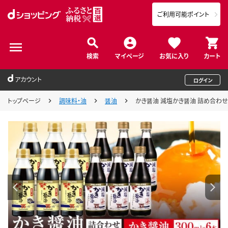
ご利用可能ポイント
検索
マイページ
お気に入り
カート
アカウント
ログイン
トップページ
調味料・油
醤油
かき醤油 減塩かき醤油 詰め合わせ セ