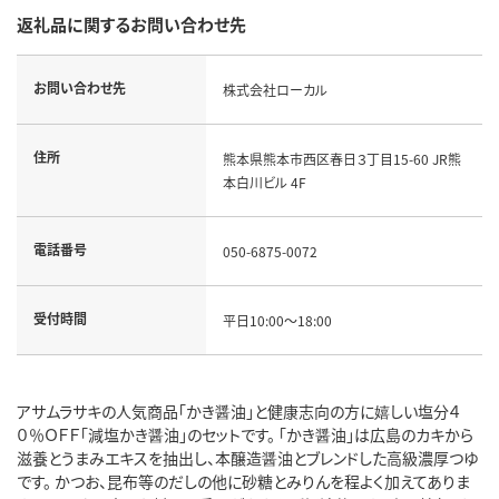
返礼品に関するお問い合わせ先
お問い合わせ先
株式会社ローカル
住所
熊本県熊本市西区春日３丁目15-60 JR熊
本白川ビル 4F
電話番号
050-6875-0072
受付時間
平日10:00～18:00
アサムラサキの人気商品「かき醤油」と健康志向の方に嬉しい塩分４
０％ＯＦＦ「減塩かき醤油」のセットです。 「かき醤油」は広島のカキから
滋養とうまみエキスを抽出し、本醸造醤油とブレンドした高級濃厚つゆ
です。 かつお、昆布等のだしの他に砂糖とみりんを程よく加えてありま