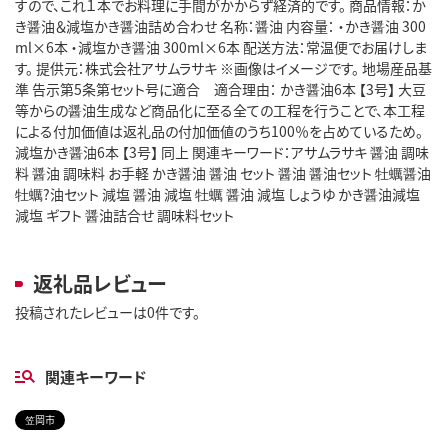
すので、これ１本でお料理に手間がかからず経済的です。 商品情報：か
き醤油＆減塩かき醤油詰め合わせ 名称：醤油 内容量： ・かき醤油 300
ml×6本 ・減塩かき醤油 300ml×6本 配送方法：常温便でお届けしま
す。 提供元：株式会社アサムラサキ ※画像はイメージです。 地場産品基
準 告示第5条第セット号に適合 適合理由： かき醤油6本 【3号】 大豆
等からの醤油生成など商品化に至る全ての工程を行うことで、本工程
による付加価値は返礼品の付加価値のうち100％を占めているため。
減塩かき醤油6本 【3号】 同上 関連キーワード：アサムラサキ 醤油 調味
料 醤油 調味料 お手軽 かき醤油 醤油 セット 醤油 醤油セット 牡蠣醤油
牡蠣?油セット 減塩 醤油 減塩 牡蠣 醤油 減塩 しょうゆ かき醤油減塩
減塩 ギフト 醤油詰合せ 調味料セット
返礼品レビュー
投稿されたレビューは0件です。
関連キーワード
笠岡市