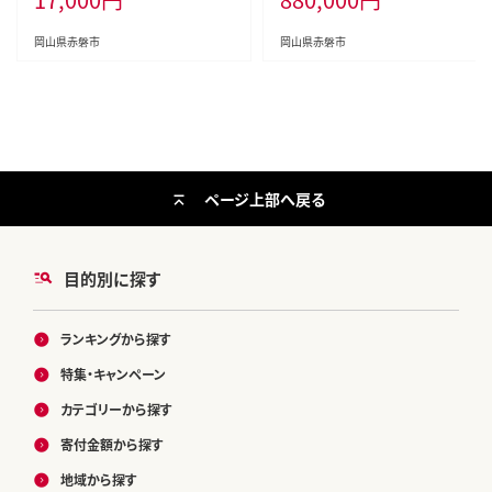
辛口 喉越 切れ味 食中酒 料理に合
う
岡山県赤磐市
岡山県赤磐市
ページ上部へ戻る
目的別に探す
ランキングから探す
特集・キャンペーン
カテゴリーから探す
寄付金額から探す
地域から探す