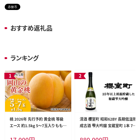
赤磐市
おすすめ返礼品
ランキング
桃 2026年 先行予約 黄金桃 等級
清酒 櫻室町 昭和62BY 長期低温熟
エース 約1.5kg 5～7玉入り もも
成古酒 雫大吟醸 宝蔵室町 1本 72
モモ 岡山 国産 フルーツ 果物 桃茂
0ml お酒 日本酒 晩酌 家飲み 宅飲
17,000
円
880,000
円
実苑 果肉
み 38年熟成 山田錦 大吟醸雫原酒