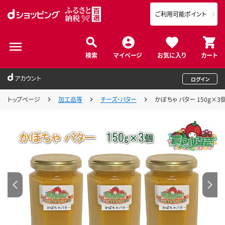
ご利用可能ポイント
検索
マイページ
お気に入り
カート
アカウント
ログイン
トップページ
加工品等
チーズ・バター
かぼちゃ バター 150g×