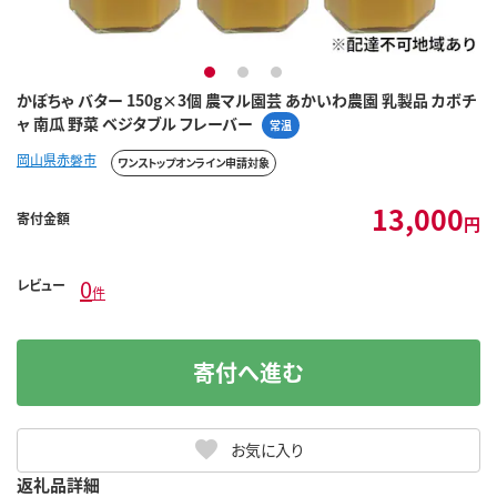
1
2
3
かぼちゃ バター 150g×3個 農マル園芸 あかいわ農園 乳製品 カボチ
ャ 南瓜 野菜 ベジタブル フレーバー
常温
岡山県赤磐市
ワンストップオンライン申請対象
13,000
寄付金額
円
0
レビュー
件
寄付へ進む
お気に入り
返礼品詳細