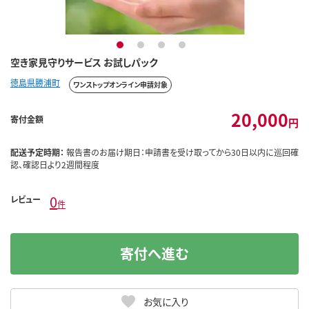
1
2
3
4
空き家見守りサービス お試しパック
徳島県勝浦町
ワンストップオンライン申請対象
20,000
寄付金額
円
配送予定時期：
報告書のお届け期日：申請書を受け取ってから30日以内に巡回確
認、確認日より2週間程度
0
レビュー
件
寄付へ進む
お気に入り