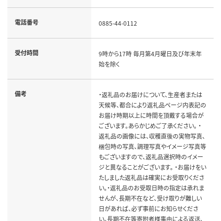
電話番号
0885-44-0112
受付時間
9時から17時 毎月第4月曜日及び年末年
始を除く
備考
・返礼品のお届けについて、生産者または
天候等、都合により返礼品ページ内表記の
お届け時期以上に時間を頂戴する場合が
ございます。あらかじめご了承ください。 ・
返礼品の画像には、収穫直後の実物写真、
梱包時の写真、調理写真やイメージ写真等
もございますので、返礼品選択時のイメー
ジと異なることがございます。 ・お届けをい
たしました返礼品は確実にお受取りくださ
い。・返礼品のお受取日時の指定は承れま
せんが、長期不在など、受け取りが難しい
日があれば、必ず事前にお知らせくださ
い。長期不在等寄附者様事由による返送、