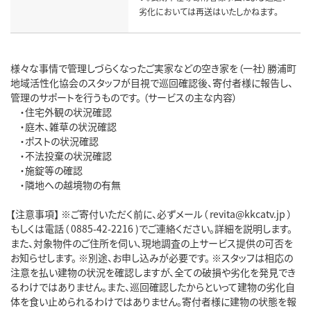
劣化においては再送はいたしかねます。
様々な事情で管理しづらくなったご実家などの空き家を（一社）勝浦町
地域活性化協会のスタッフが目視で巡回確認後、寄付者様に報告し、
管理のサポートを行うものです。 （サービスの主な内容）
・住宅外観の状況確認
・庭木、雑草の状況確認
・ポストの状況確認
・不法投棄の状況確認
・施錠等の確認
・隣地への越境物の有無
【注意事項】 ※ご寄付いただく前に、必ずメール（ revita@kkcatv.jp ）
もしくは電話（ 0885-42-2216 )でご連絡ください。詳細を説明します。
また、対象物件のご住所を伺い、現地調査の上サービス提供の可否を
お知らせします。 ※別途、お申し込みが必要です。 ※スタッフは相応の
注意を払い建物の状況を確認しますが、全ての破損や劣化を発見でき
るわけではありません。また、巡回確認したからといって建物の劣化自
体を食い止められるわけではありません。寄付者様に建物の状態を報