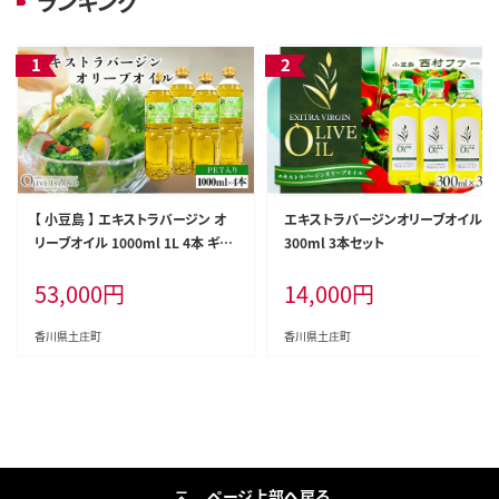
ランキング
【 小豆島 】 エキストラバージン オ
エキストラバージンオリーブオイル
リーブオイル 1000ml 1L 4本 ギフ
300ml 3本セット
ト 贈答用 詰め合わせ 食用油 パス
53,000
円
14,000
円
タ サラダ ドレッシング 調味料 土庄
町
香川県土庄町
香川県土庄町
ページ上部へ戻る