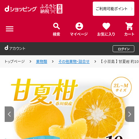
ご利用可能ポイント
検索
マイページ
お気に入り
カート
アカウント
ログイン
トップページ
果物類
その他果物・詰合せ
【 小豆島 】 甘夏柑 約