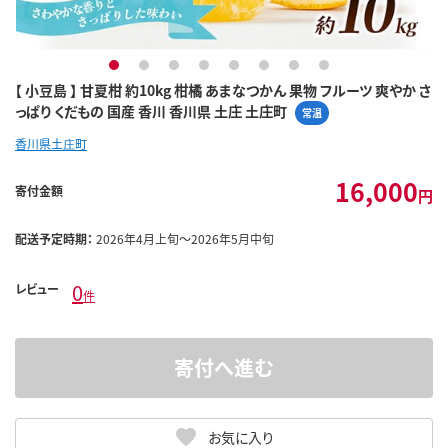
1
2
3
4
5
6
7
8
【 小豆島 】 甘夏柑 約10kg 柑橘 あまなつかん 果物 フルーツ 爽やか さ
っぱり くだもの 国産 香川 香川県 土庄 土庄町
常温
香川県土庄町
16,000
寄付金額
円
配送予定時期：
2026年4月上旬～2026年5月中旬
0
レビュー
件
寄付へ進む
お気に入り