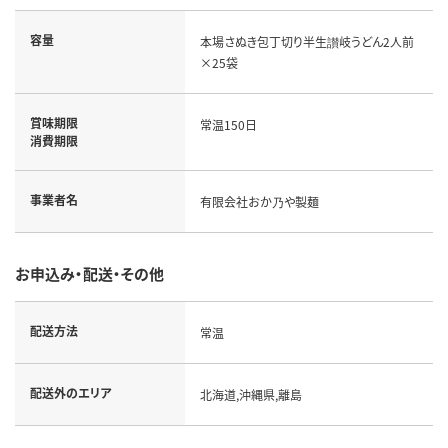
容量
本場さぬき包丁切り半生讃岐うどん2人前
×25袋
賞味期限
常温150日
消費期限
事業者名
有限会社おか乃や製麺
お申込み・配送・その他
配送方法
常温
配送外のエリア
北海道,沖縄県,離島