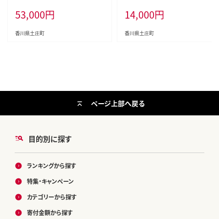
ト 贈答用 詰め合わせ 食用油 パス
53,000
円
14,000
円
タ サラダ ドレッシング 調味料 土庄
町
香川県土庄町
香川県土庄町
ページ上部へ戻る
目的別に探す
ランキングから探す
特集・キャンペーン
カテゴリーから探す
寄付金額から探す