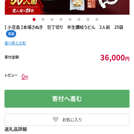
1
2
3
4
5
6
7
8
【 小豆島 】本場さぬき 包丁切り 半生讃岐うどん 2人前 25袋
常温
香川県土庄町
36,000
寄付金額
円
0
レビュー
件
寄付へ進む
お気に入り
返礼品詳細