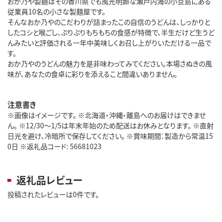
おか乃や製麺はその香川県でも風光明媚な瀬戸内海の小豆島にある
従業員10名の小さな製麺屋です。
そんなおか乃やのこだわりが詰まったこの自信のうどんは、しっかりと
したコシと喉ごし、ぷりぷりもちもちの食感が特徴で、半生だけど生うど
んみたいと評価される一年中美味しくお召し上がりいただける一品で
す。
おか乃やのうどんの魅力を是非味わってみてください。本場さぬきの風
味が、あなたの食卓に彩りを添えること間違いありません。
注意書き
※画像はイメージです。 ※北海道・沖縄・離島へのお届けはできませ
ん。 ※12/30～1/5は年末年始のため配送はお休みとなります。 ※直射
日光を避け、冷暗所で保存してください。 ※賞味期間：製造から常温15
0日 ※返礼品コード: 56681023
返礼品レビュー
投稿されたレビューは0件です。