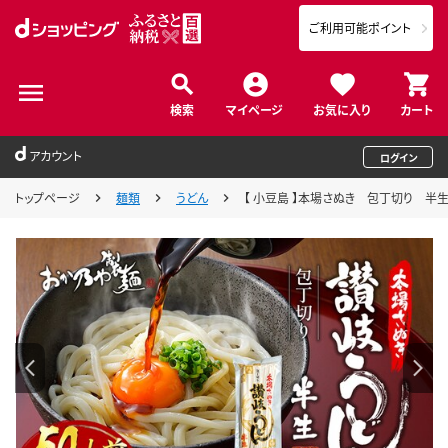
ご利用可能ポイント
検索
マイページ
お気に入り
カート
アカウント
ログイン
トップページ
麺類
うどん
【 小豆島 】本場さぬき 包丁切り 半