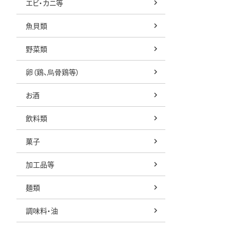
エビ・カニ等
魚貝類
野菜類
卵（鶏、烏骨鶏等）
お酒
飲料類
菓子
加工品等
麺類
調味料・油