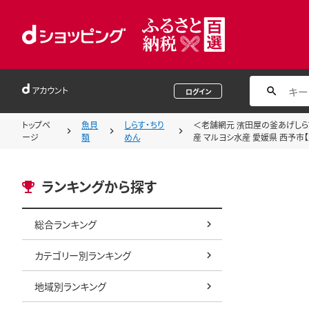
アカウント
ログイン
トップペ
魚貝
しらす・ちり
＜老舗網元 濱田屋の釜あげしらす 
ージ
類
めん
産 マルヨシ水産 愛媛県 西予市【
ランキングから探す
総合ランキング
カテゴリー別ランキング
地域別ランキング