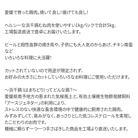
愛媛で育った鶏肉。焼いて良し！揚げても良し！
ヘルシーな浜千鶏むね肉を使いやすい1kgパックで合計5kg、
工場製造直送で食卓にお届けいたします。
ビールと相性抜群の焼き鳥や、子供にも大人気のからあげ、チキン南蛮
など
いろいろな料理に大活躍！
カットされていないので用途が限定されず、
お好みの大きさにカットしていろいろなお料理にご使用いただけます。
～浜千鶏（はまちどり）ってどんな鶏？～
愛媛県南予地方の恵まれた気候風土と、有効土壌微生物群発酵飼料
「アースジェネター」の利用により、
ストレスのない快適な畜舎環境の中で健康的に飼育された鶏肉。
みずみずしくて、臭みがなく、あっさりとした低コレステロールを実現し
たこだわりのお肉です。
機械に頼らず一つ一つ手さばきした商品を工場より直送いたします。