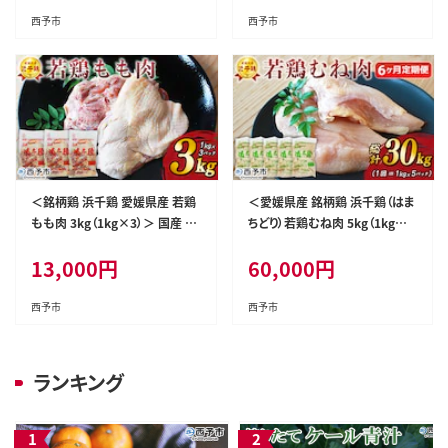
食 唐揚げ から揚げ マルハフー
食 お弁当 昼食 マルハフーズ株
西予市
西予市
ズ株式会社 愛媛県 西予市 【冷
式会社 愛媛県 西予市【冷凍】『1
凍】『1か月以内に順次出荷』
か月以内に順次出荷予定』
＜銘柄鶏 浜千鶏 愛媛県産 若鶏
＜愛媛県産 銘柄鶏 浜千鶏（はま
もも肉 3kg（1kg×3）＞ 国産 鶏
ちどり）若鶏むね肉 5kg（1kg×
肉 鳥肉 とり チキン モモ肉 はま
5）6ヶ月定期便＞ 国産 鶏肉 大
13,000
円
60,000
円
ちどり ブロック 精肉 にく 料理 ア
容量 業務用 家庭用 鳥肉 とり チ
レンジ 夕飯 夕食 お弁当 昼食 唐
キン ムネ 精肉 塊 ブロック 定期
揚げ から揚げ 焼き鳥 マルハフ
便 産地直送 愛媛県 西予市【冷
西予市
西予市
ーズ株式会社 愛媛県 西予市【冷
凍】
凍】『1か月以内に順次出荷予定』
ランキング