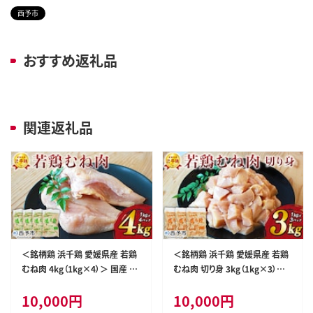
西予市
おすすめ返礼品
関連返礼品
＜銘柄鶏 浜千鶏 愛媛県産 若鶏
＜銘柄鶏 浜千鶏 愛媛県産 若鶏
むね肉 4kg（1kg×4）＞ 国産 鶏
むね肉 切り身 3kg（1kg×3）＞
肉 鳥肉 とり チキン むね肉 ムネ
国産 鶏肉 鳥肉 とり チキン むね
10,000
円
10,000
円
はまちどり 精肉 にく ブロック 料
肉 ムネ はまちどり 精肉 にく 切
理 アレンジ 夕飯 夕食 お弁当 昼
身 カット 料理 アレンジ 夕飯 夕