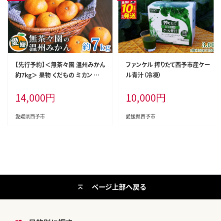
【先行予約】＜無茶々園 温州みかん
ファンケル 搾りたて西予市産ケー
約7kg＞ 果物 くだもの ミカン 蜜
ル青汁（冷凍）
柑 柑橘 フルーツ うんしゅうみかん
14,000
円
10,000
円
選べる内容量 贈り物 ギフト おいし
い 期間限定 季節限定 食べて応援
特産品 愛媛県 西予市 【常温】
愛媛県西予市
愛媛県西予市
ページ上部へ戻る