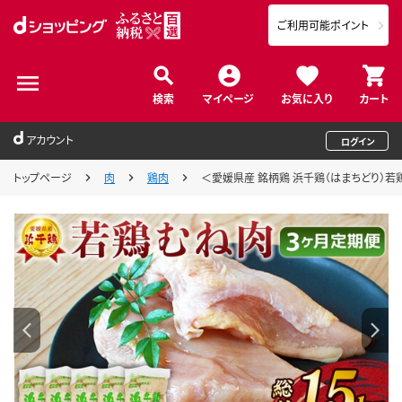
ご利用可能ポイント
検索
マイページ
お気に入り
カート
アカウント
ログイン
トップページ
肉
鶏肉
＜愛媛県産 銘柄鶏 浜千鶏（はまちどり）若鶏む