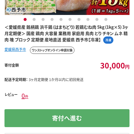
1
2
3
4
5
6
7
8
9
10
＜愛媛県産 銘柄鶏 浜千鶏（はまちどり）若鶏むね肉 5kg（1kg×5）3ヶ
月定期便＞ 国産 鶏肉 大容量 業務用 家庭用 鳥肉 とり チキン ムネ 精
肉 塊 ブロック 定期便 産地直送 愛媛県 西予市【冷凍】
冷凍
愛媛県西予市
ワンストップオンライン申請対象
30,000
寄付金額
円
配送予定時期：
3ヶ月定期便 1か月以内に初回発送
0
レビュー
件
寄付へ進む