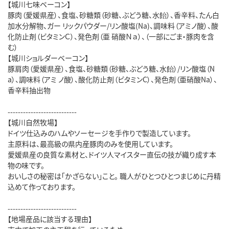
【城川七味ベーコン】
豚肉（愛媛県産）、食塩、砂糖類（砂糖、ぶどう糖、水飴）、香辛料、たん白
加水分解物、ガー リックパウダー/リン酸塩(Na)、調味料（アミノ酸）、酸
化防止剤（ビタミンＣ）、発色剤（亜 硝酸Ｎａ）、（一部にごま・豚肉を含
む）
【城川ショルダーベーコン】
豚肩肉（愛媛県産）、食塩、砂糖類（砂糖、ぶどう糖、水飴）/リン酸塩（N
a）、調味料（アミ ノ酸）、酸化防止剤（ビタミンC）、発色剤（亜硝酸Na）、
香辛料抽出物
---------------------------
【城川自然牧場】
ドイツ仕込みのハムやソーセージを手作りで製造しています。
主原料は、最高級の県内産豚肉のみを使用しています。
愛媛県産の良質な素材と、ドイツ人マイスター直伝の技が織り成す本
物の味です。
おいしさの秘密は「かざらない」こと。 職人がひとつひとつまじめに丹精
込めて作っております。
---------------------------
【地場産品に該当する理由】