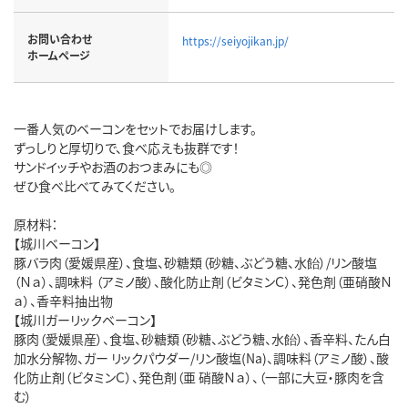
お問い合わせ
https://seiyojikan.jp/
ホームページ
一番人気のベーコンをセットでお届けします。
ずっしりと厚切りで、食べ応えも抜群です！
サンドイッチやお酒のおつまみにも◎
ぜひ食べ比べてみてください。
原材料：
【城川ベーコン】
豚バラ肉（愛媛県産）、食塩、砂糖類（砂糖、ぶどう糖、水飴）/リン酸塩
（Ｎａ）、調味料 （アミノ酸）、酸化防止剤（ビタミンＣ）、発色剤（亜硝酸Ｎ
ａ）、香辛料抽出物
【城川ガーリックベーコン】
豚肉（愛媛県産）、食塩、砂糖類（砂糖、ぶどう糖、水飴）、香辛料、たん白
加水分解物、ガー リックパウダー/リン酸塩(Na)、調味料（アミノ酸）、酸
化防止剤（ビタミンＣ）、発色剤（亜 硝酸Ｎａ）、（一部に大豆・豚肉を含
む）