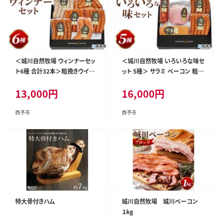
＜城川自然牧場 ウィンナーセッ
＜城川自然牧場 いろいろな味セ
ト6種 合計32本＞粗挽きウイン
ット 5種＞ サラミ ベーコン 粗挽
ナー ペッパーウインナー ジャン
きウインナー ペッパーウインナ
13,000
円
16,000
円
ボフランクフルト あら挽ミニウ
ー 豚肉 牛肉 国産 加工品 詰め
インナー 旨辛チョリソー 贈答 詰
合わせ 贈答用 城川ファクトリー
め合わせ 城川ファクトリー 愛媛
愛媛県 西予市【冷蔵】『1か月以
西予市
西予市
県 西予市【冷蔵】『1か月以内に
内に順次出荷予定』
順次出荷予定』
特大骨付きハム
城川自然牧場 城川ベーコン
１kg