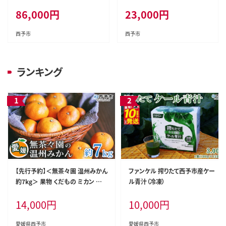
86,000
円
23,000
円
西予市
西予市
ランキング
【先行予約】＜無茶々園 温州みかん
ファンケル 搾りたて西予市産ケー
約7kg＞ 果物 くだもの ミカン 蜜
ル青汁（冷凍）
柑 柑橘 フルーツ うんしゅうみかん
14,000
円
10,000
円
選べる内容量 贈り物 ギフト おいし
い 期間限定 季節限定 食べて応援
特産品 愛媛県 西予市 【常温】
愛媛県西予市
愛媛県西予市