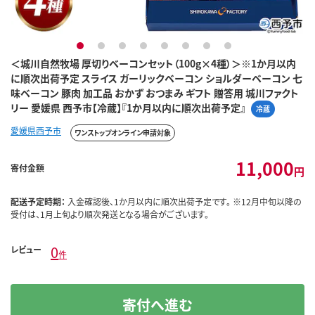
1
2
3
4
5
6
7
8
＜城川自然牧場 厚切りベーコンセット（100g×4種）＞※1か月以内
に順次出荷予定 スライス ガーリックベーコン ショルダーベーコン 七
味ベーコン 豚肉 加工品 おかず おつまみ ギフト 贈答用 城川ファクト
リー 愛媛県 西予市【冷蔵】『1か月以内に順次出荷予定』
冷蔵
愛媛県西予市
ワンストップオンライン申請対象
11,000
寄付金額
円
配送予定時期：
入金確認後、1か月以内に順次出荷予定です。 ※12月中旬以降の
受付は、1月上旬より順次発送となる場合がございます。
0
レビュー
件
寄付へ進む