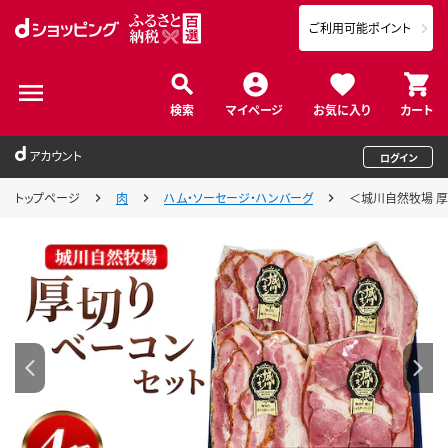
ご利用可能ポイント
検索
マイページ
お気に入り
カート
アカウント
ログイン
トップページ
肉
ハム・ソーセージ・ハンバーグ
＜城川自然牧場 厚