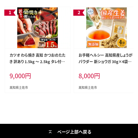
カツオ わら焼き 高知 かつおのたた
お手軽ヘルシー 高知県産しょうが
き 訳あり 1.5kg ～ 2.5kg タレ付き
パウダー 新ショウガ 30g×4袋セッ
単品 定期便 かつお 鰹 かつおたた
ト / 生姜パウダー 国産 しょうが シ
9,000
円
8,000
円
き 藁焼き 訳アリ 鰹タタキ 鰹たたき
ョウガ 粉末しょうが 野菜パウダー
不揃い 規格外 鰹 刺身 刺し身 さし
料理 お菓子づくり【カトレア】 [BQB
み 海鮮 わら焼き 冷凍 小分け 高知
C003]
高知県土佐市
高知県土佐市
個包装 おつまみ おかず 晩ごはん
惣菜 ふるさと納税 返礼品 高知県
高知 刺身 海鮮丼 8000円 わけあり
ページ上部へ戻る