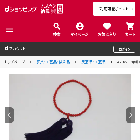
ご利用可能ポイント
検索
マイページ
お気に入り
カート
アカウント
ログイン
トップページ
家具・工芸品・装飾品
民芸品・工芸品
Ａ-189 赤