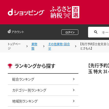
アカウント
ログイン
トップペー
果物
その他果物・詰合
【先行予約】土佐文旦（大玉
ジ
類
せ
とさもん】
【先行予約】
ランキングから探す
玉 特大 3
総合ランキング
カテゴリー別ランキング
地域別ランキング