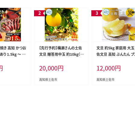
焼き 高知 かつお
【先行予約】楠瀬さんの土佐
文旦 約5kg 家庭用 大玉
り 1.5kg ～ 2.
文旦 贈答用中玉 約10kg〈2
佐文旦 高知 ぶんたん ブ
付き 単品 定期便
027年2月15日～2027年4
ン 期間限定 数量限定 3
円
20,000
円
12,000
円
かつおたたき 藁焼
月5日発送〉期間限定 高知
イズ 8～9個 果物 柑橘 
鰹タタキ 鰹たたき
土佐 文旦 ぶんたん ブンタン
ーツ 高知県産 家庭用 
外 鰹 刺身 刺し
柑橘 みかん 果物 10キロ 2L
宅用 傷 美味しい
高知県土佐市
高知県土佐市
海鮮 わら焼き 冷
サイズ 20～25玉 フルーツ
高知 個包装 おつ
旬【まる庄果樹園】[BQAF00
 晩ごはん 惣菜
6]
税 返礼品 高知県
海鮮丼 8000円 わ