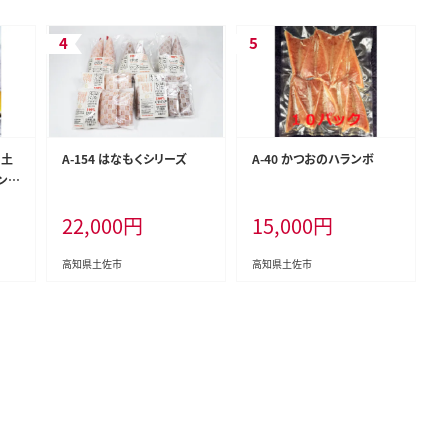
 土
A-154 はなもくシリーズ
A-40 かつおのハランボ
ンタ
Lサ
22,000
円
15,000
円
フル
ご自
高知県土佐市
高知県土佐市