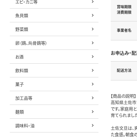
エビ・カニ等
賞味期限
消費期限
魚貝類
野菜類
事業者名
卵（鶏、烏骨鶏等）
お申込み・配
お酒
飲料類
配送方法
菓子
【商品の説明】
加工品等
高知県土佐市か
です。家庭用
麺類
育てられました
調味料・油
土佐文旦は、
た食感。朝食