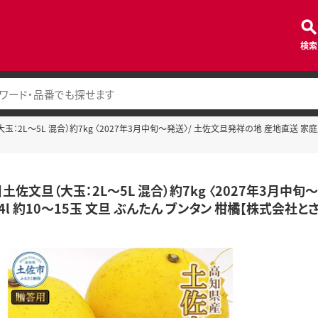
検索
：2L～5L 混合）約7kg 〈2027年3月中旬～発送〉/ 土佐文旦発祥の地 産地直送 家庭用 
土佐文旦（大玉：2L～5L 混合）約7kg 〈2027年3月中
l 4l 約10～15玉 文旦 ぶんたん ブンタン 柑橘【株式会社と