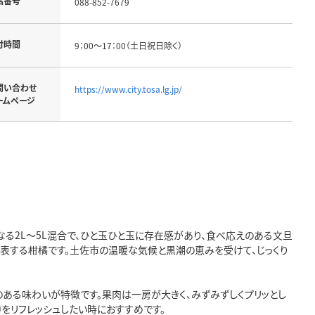
話番号
088-852-7679
付時間
9：00～17：00（土日祝日除く）
問い合わせ
https://www.city.tosa.lg.jp/
ームページ
となる2L～5L混合で、ひと玉ひと玉に存在感があり、食べ応えのある文旦
代表する柑橘です。土佐市の温暖な気候と黒潮の恵みを受けて、じっくり
ある味わいが特徴です。果肉は一房が大きく、みずみずしくプリッとし
をリフレッシュしたい時におすすめです。