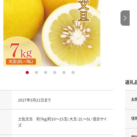
1
2
3
4
5
6
返礼
お
2027年3月21日まで
住
土佐文旦 約7kg(約10～15玉) 大玉：2L～5L・混合サイ
ズ