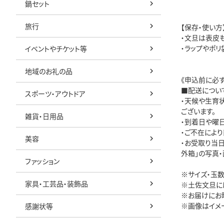
鍋セット
旅行
【保存・使い方
・文旦は表皮
・ラップやポ
イベントやチケット等
地域のお礼の品
《申込前に必
■配送につい
スポーツ・アウトドア
・天候や生育
ございます。
雑貨・日用品
・到着日や曜
・ご不在によ
美容
・お受取り当
外箱」の写真
ファッション
※サイズ・玉
家具・工芸品・装飾品
※土佐文旦に
※お届けにお
※画像はイメ
感謝状等