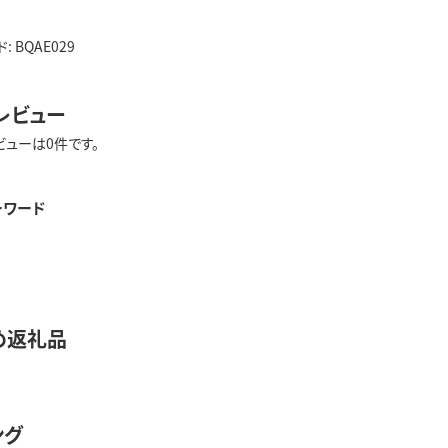
 BQAE029
レビュー
ビューは0件です。
ーワード
め返礼品
ング