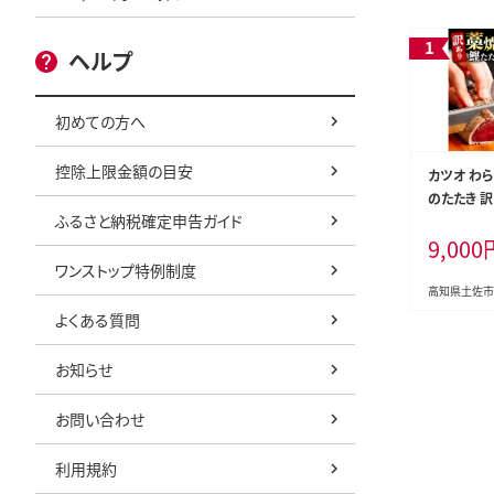
ヘルプ
初めての方へ
控除上限金額の目安
カツオ わら
のたたき 訳あ
ふるさと納税確定申告ガイド
5kg タレ
9,000
かつお 鰹 
き 訳アリ 
ワンストップ特例制度
不揃い 規格
高知県土佐市
身 さしみ 
よくある質問
凍 小分け 
まみ おかず
お知らせ
ふるさと納
高知 刺身 
お問い合わせ
けあり
利用規約