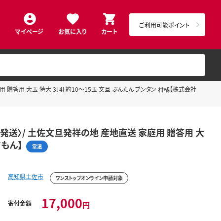
ご利用可能ポイント
マイページ
お気に入り
カート
贈答用 大玉 特大 3l 4l 約10～15玉 文旦 ぶんたん ブンタン 柑橘【株式会社
旬～発送〉/ 土佐文旦発祥の地 産地直送 家庭用 贈答用 大
さもん】
常温
高知県土佐市
ワンストップオンライン申請対象
17,000
寄付金額
円