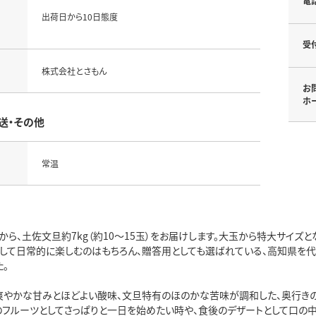
電
出荷日から10日態度
受
株式会社とさもん
お
ホ
送・その他
常温
ら、土佐文旦約7kg（約10～15玉）をお届けします。大玉から特大サイズ
として日常的に楽しむのはもちろん、贈答用としても選ばれている、高知県を
。
爽やかな甘みとほどよい酸味、文旦特有のほのかな苦味が調和した、奥行きの
のフルーツとしてさっぱりと一日を始めたい時や、食後のデザートとして口の中