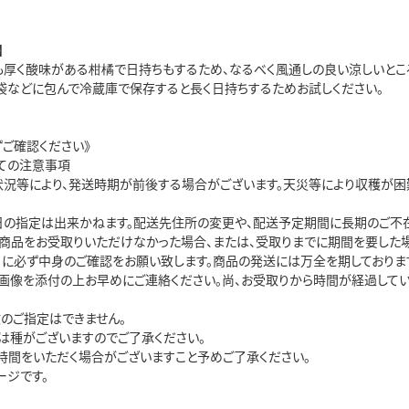
】
も厚く酸味がある柑橘で日持ちもするため、なるべく風通しの良い涼しいところ
リ袋などに包んで冷蔵庫で保存すると長く日持ちするためお試しください。
ずご確認ください》
ての注意事項
状況等により、発送時期が前後する場合がございます。天災等により収穫が
日の指定は出来かねます。配送先住所の変更や、配送予定期間に長期のご不
り商品をお受取りいただけなかった場合、または、受取りまでに期間を要した
日に必ず中身のご確認をお願い致します。商品の発送には万全を期しております
・画像を添付の上お早めにご連絡ください。尚、お受取りから時間が経過して
数のご指定はできません。
は種がございますのでご了承ください。
時間をいただく場合がございますこと予めご了承ください。
ージです。