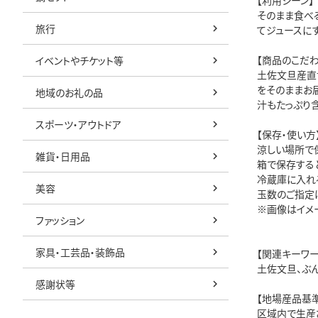
【利用シーン】
そのまま食べ
旅行
てジュースに
【商品のこだわ
イベントやチケット等
土佐文旦産直
をそのままお
地域のお礼の品
汁もたっぷり
スポーツ・アウトドア
【保存・使い方
涼しい場所で
雑貨・日用品
箱で保存する
冷蔵庫に入れ
美容
玉数のご指定
※画像はイメ
ファッション
家具・工芸品・装飾品
【関連キーワー
土佐文旦、ぶん
感謝状等
【地場産品基
区域内で生産