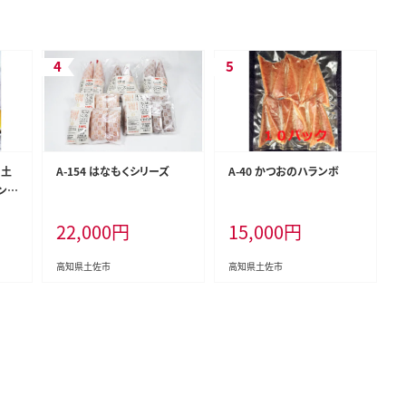
 土
A-154 はなもくシリーズ
A-40 かつおのハランボ
ンタ
Lサ
22,000
円
15,000
円
フル
ご自
高知県土佐市
高知県土佐市