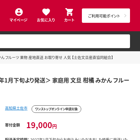
ご利用可能ポイント
マイページ
お気に入り
カート
 みかん フルーツ 果物 産地直送 お取り寄せ 人気 【土佐文旦産直協同組合】
027年1月下旬より発送＞ 家庭用 文旦 柑橘 みかん フルー
高知県土佐市
ワンストップオンライン申請対象
19,000
寄付金額
円
配送予定時期：
2027年1月下旬からお申込みいただきました順番に発送いた