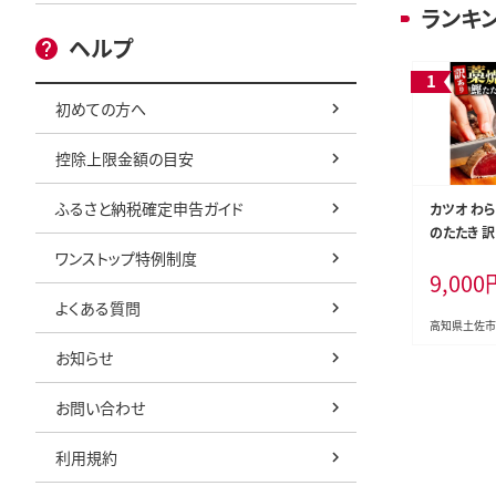
ランキ
ヘルプ
初めての方へ
控除上限金額の目安
ふるさと納税確定申告ガイド
カツオ わら
のたたき 訳あ
5kg タレ
ワンストップ特例制度
9,000
かつお 鰹 
き 訳アリ 
よくある質問
不揃い 規格
高知県土佐市
身 さしみ 
お知らせ
凍 小分け 
まみ おかず
お問い合わせ
ふるさと納
高知 刺身 
利用規約
けあり