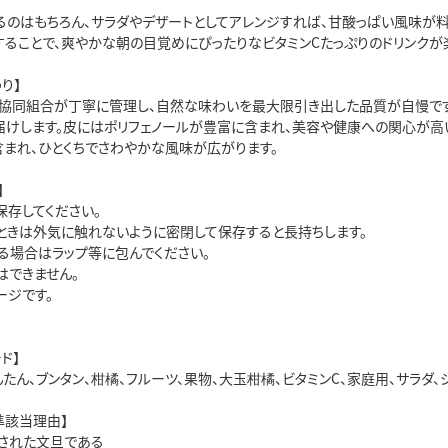
るのはもちろん、サラダやデザートとしてアレンジすれば、甘酸っぱい風味が料
することで、爽やかな朝の目覚めにぴったりなビタミンCたっぷりのドリンクが
り】
協同組合が丁寧に管理し、自然な味わいを最大限引き出した品質が自慢です
届けします。皮にはポリフェノールが豊富に含まれ、美容や健康への関心が高
含まれ、ひとくちでさわやかな風味が広がります。
】
保存してください。
ときは外気に触れないように密閉して保存すると長持ちします。
る場合はラップ等に包んでください。
はできません。
ージです。
ド】
たん、ブンタン、柑橘、フルーツ、果物、大玉柑橘、ビタミンC、家庭用、サラダ、
準該当理由】
された文旦である