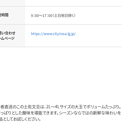
付時間
9：00～17：00（土日祝日除く）
問い合わせ
https://www.city.tosa.lg.jp/
ームページ
者直送のこの土佐文旦は、2L～4Lサイズの大玉でボリュームたっぷり。
てさっぱりとした酸味を堪能できます。シーズンならではの新鮮な味わいを
としてお試しください。