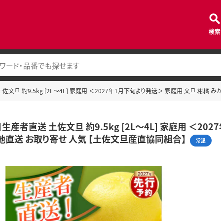
検索
佐文旦 約9.5kg [2L～4L] 家庭用 ＜2027年1月下旬より発送＞ 家庭用 文旦 柑橘
生産者直送 土佐文旦 約9.5kg [2L～4L] 家庭用 ＜2
産地直送 お取り寄せ 人気 【土佐文旦産直協同組合】
常温