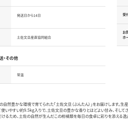
受
発送日から14日
お
土佐文旦産直協同組合
ホ
送・その他
常温
の自然豊かな環境で育てられた「土佐文旦（ぶんたん）」をお届けします。生産
て使いやすい約9.5kg入りで、土佐文旦の豊かな香りとほどよい甘み、そし
だけるため、土佐の自然が生んだこの柑橘類を毎日の食卓に彩りを添える逸品