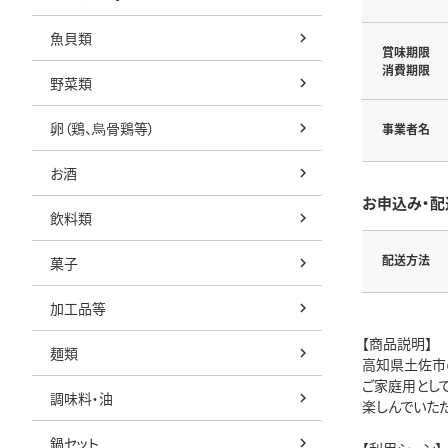
魚貝類
賞味期限
消費期限
野菜類
卵（鶏、烏骨鶏等）
事業者名
お酒
お申込み・配
飲料類
配送方法
菓子
加工品等
【商品説明】
麺類
高知県土佐市
ご家庭用とし
調味料・油
楽しんでいた
鍋セット