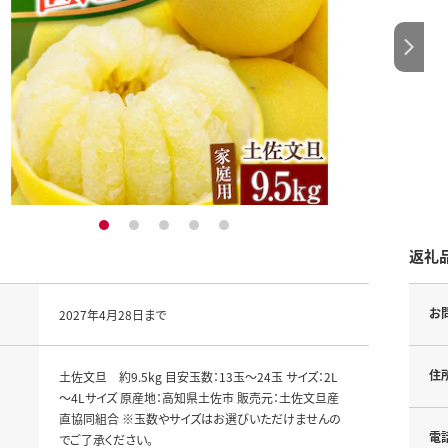
1
2
3
4
5
返礼
お
2027年4月28日まで
住
土佐文旦 約9.5kg 目安玉数：13玉～24玉 サイズ：2L
～4Lサイズ 原産地：高知県土佐市 販売元：土佐文旦産
直協同組合 ※玉数やサイズはお選びいただけませんの
電
でご了承ください。