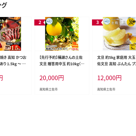
ング
焼き 高知 かつお
【先行予約】楠瀬さんの土佐
文旦 約5kg 家庭用 大玉
り 1.5kg ～ 2.
文旦 贈答用中玉 約10kg〈2
佐文旦 高知 ぶんたん ブ
付き 単品 定期便
027年2月15日～2027年4
ン 期間限定 数量限定 3
円
20,000
円
12,000
円
かつおたたき 藁焼
月5日発送〉期間限定 高知
イズ 8～9個 果物 柑橘 
鰹タタキ 鰹たたき
土佐 文旦 ぶんたん ブンタン
ーツ 高知県産 家庭用 
外 鰹 刺身 刺し
柑橘 みかん 果物 10キロ 2L
宅用 傷 美味しい
高知県土佐市
高知県土佐市
海鮮 わら焼き 冷
サイズ 20～25玉 フルーツ
高知 個包装 おつ
旬【まる庄果樹園】[BQAF00
 晩ごはん 惣菜
6]
税 返礼品 高知県
海鮮丼 8000円 わ