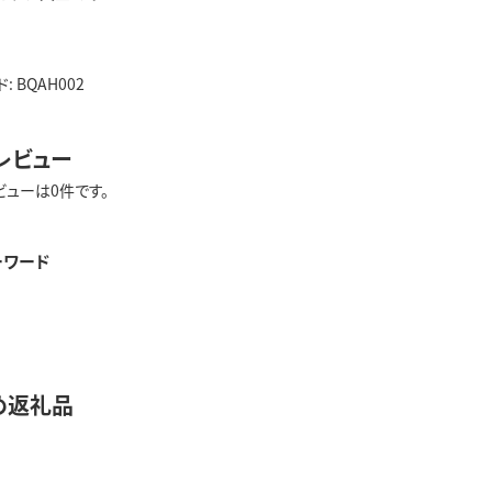
 BQAH002
レビュー
ビューは0件です。
ーワード
め返礼品