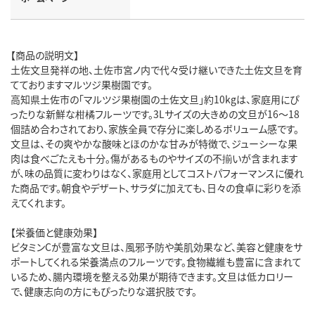
【商品の説明文】
土佐文旦発祥の地、土佐市宮ノ内で代々受け継いできた土佐文旦を育
てておりますマルツジ果樹園です。
高知県土佐市の「マルツジ果樹園の土佐文旦」約10kgは、家庭用にぴ
ったりな新鮮な柑橘フルーツです。3Lサイズの大きめの文旦が16～18
個詰め合わされており、家族全員で存分に楽しめるボリューム感です。
文旦は、その爽やかな酸味とほのかな甘みが特徴で、ジューシーな果
肉は食べごたえも十分。傷があるものやサイズの不揃いが含まれます
が、味の品質に変わりはなく、家庭用としてコストパフォーマンスに優れ
た商品です。朝食やデザート、サラダに加えても、日々の食卓に彩りを添
えてくれます。
【栄養価と健康効果】
ビタミンCが豊富な文旦は、風邪予防や美肌効果など、美容と健康をサ
ポートしてくれる栄養満点のフルーツです。食物繊維も豊富に含まれて
いるため、腸内環境を整える効果が期待できます。文旦は低カロリー
で、健康志向の方にもぴったりな選択肢です。