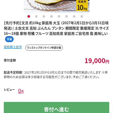
1
2
3
4
5
6
7
8
【先行予約】文旦 約10kg 家庭用 大玉 〈2027年2月1日から3月31日頃
発送〉/ 土佐文旦 高知 ぶんたん ブンタン 期間限定 数量限定 3Lサイズ
16～18個 果物 柑橘 フルーツ 高知県産 家庭用 ご自宅用 傷 美味しい
常温
高知県土佐市
ワンストップオンライン申請対象
19,000
寄付金額
円
配送予定時期：
2027年2月1日から3月31日までの間で順次発送いたします ※季
節物のため出荷は多少前後する可能性がございます。予めご了承ください。
0
レビュー
件
寄付へ進む