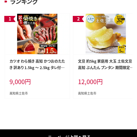
ランキング
カツオ わら焼き 高知 かつおのたた
文旦 約5kg 家庭用 大玉 土佐文旦
き 訳あり 1.5kg ～ 2.5kg タレ付き
高知 ぶんたん ブンタン 期間限定
単品 定期便 かつお 鰹 かつおたた
数量限定 3Lサイズ 8～9個 果物 柑
9,000
円
12,000
円
き 藁焼き 訳アリ 鰹タタキ 鰹たたき
橘 フルーツ 高知県産 家庭用 ご自
不揃い 規格外 鰹 刺身 刺し身 さし
宅用 傷 美味しい
み 海鮮 わら焼き 冷凍 小分け 高知
高知県土佐市
高知県土佐市
個包装 おつまみ おかず 晩ごはん
惣菜 ふるさと納税 返礼品 高知県
高知 刺身 海鮮丼 8000円 わけあり
ページ上部へ戻る