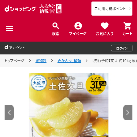
ご利用可能ポイント
検索
マイページ
お気に入り
カート
アカウント
ログイン
トップページ
果物類
みかん・柑橘類
【先行予約】文旦 約10kg 