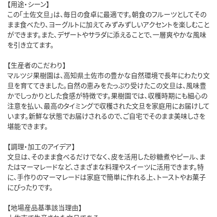
【用途・シーン】
この「土佐文旦」は、毎日の食卓に最適です。朝食のフルーツとしてその
まま食べたり、ヨーグルトに加えてみずみずしいアクセントを楽しむこと
ができます。また、デザートやサラダに添えることで、一層爽やかな風味
を引き立てます。
【生産者のこだわり】
マルツジ果樹園は、高知県土佐市の豊かな自然環境で長年にわたり文
旦を育ててきました。自然の恵みをたっぷり受けたこの文旦は、風味豊
かでしっかりとした食感が特徴です。果樹園では、収穫時期にも細心の
注意を払い、最高のタイミングで収穫された文旦を家庭用にお届けして
います。新鮮な状態でお届けされるので、ご自宅でそのまま美味しさを
堪能できます。
【調理・加工のアイデア】
文旦は、そのまま食べるだけでなく、皮を活用した砂糖煮やピール、ま
たはマーマレードなど、さまざまな料理やスイーツに活用できます。特
に、手作りのマーマレードは家庭で簡単に作れる上、トーストやお菓子
にぴったりです。
【地場産品基準該当理由】