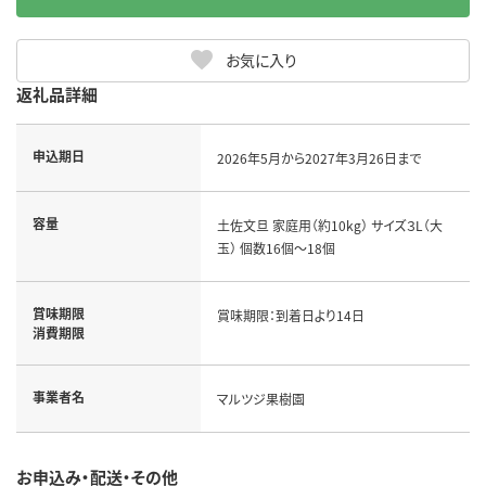
お気に入り
返礼品詳細
申込期日
2026年5月から2027年3月26日まで
容量
土佐文旦 家庭用（約10kg） サイズ３L（大
玉） 個数16個～18個
賞味期限
賞味期限：到着日より14日
消費期限
事業者名
マルツジ果樹園
お申込み・配送・その他