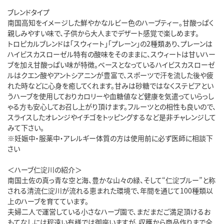
ブレンドタイプ
南国高知をイメージした鮮やかなルビー色のハーブティー。甘酸っぱく
親しみやすい味で、子供から大人までデザート感覚で楽しめます。
トロピカルブレンドは「スウィート」「プレーン」の2種類あり、プレーンは
ハイビスカスローゼル特有の酸味をそのままに、スウィートは甘いハー
ブを加え甘酸っぱい味が特徴。ベースとなっているハイビスカスローゼ
ルはクエン酸やアントシアニンが豊富で、スポーツで汗を流した後や疲
れた時などに心身を癒してくれます。甘みは砂糖ではなくステビアとい
うハーブを使用しておりカロリーや血糖値など健康を気遣っていらっし
ゃる方も安心してお召し上がり頂けます。フルーツとの相性も良いので、
スライスしたオレンジやイチゴをトッピングするなど是非チャレンジして
みて下さい。
※妊娠中・服薬中・アレルギー体質の方は使用前に必ず医師に相談下
さい
＜ハーブ仁淀川の紹介＞
南国土佐の真っ青な空と海、豊かな山々の緑、そして“仁淀ブルー”と称
される清流仁淀川が流れる恵まれた環境で、年間を通じて100種類以
上のハーブを育てています。
夫婦二人で運営している小さなハーブ園で、まだまだご満足頂けるお
もてなしには程遠い有様では御座いますが、収穫から商品作りまで全