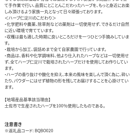
て手作業で行い、品質にとことんこだわったハーブを、もっと身近にお楽
しみ頂けるよう家族一丸となって日々頑張っております。
＜ハーブ仁淀川のこだわり＞
・化学肥料や農薬、除草剤などの薬剤は一切使用せず、できるだけ自然
に近い環境で育てています。
・収穫は最も適した時期に良いところだけを一つひとつ手摘みしていま
す。
・栽培から加工、袋詰めまで全て自家農園で行っています。
・商品は、香料や化学調味料、他より仕入れたハーブなどは一切使用せ
ず、全てハーブ仁淀川で栽培されたハーブだけを使用してお作りしてい
ます。
・ハーブの香り抜けや酸化を抑え、本来の風味を楽しんで頂く為に、砕い
たり、パウダーにはせず植物の形を残してお届けすることを心掛けてい
ます。
【地場産品基準該当理由】
土佐市で生産されたハーブを100％使用したものである。
注意書き
※返礼品コード: BQBO020