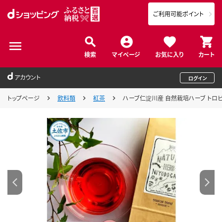
ご利用可能ポイント
検索
マイページ
お気に入り
カート
アカウント
ログイン
トップページ
飲料類
紅茶
ハーブ仁淀川産 自然栽培ハーブ トロピカル