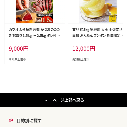
カツオ わら焼き 高知 かつおのたた
文旦 約5kg 家庭用 大玉 土佐文旦
き 訳あり 1.5kg ～ 2.5kg タレ付き
高知 ぶんたん ブンタン 期間限定
単品 定期便 かつお 鰹 かつおたた
数量限定 3Lサイズ 8～9個 果物 柑
9,000
円
12,000
円
き 藁焼き 訳アリ 鰹タタキ 鰹たたき
橘 フルーツ 高知県産 家庭用 ご自
不揃い 規格外 鰹 刺身 刺し身 さし
宅用 傷 美味しい
み 海鮮 わら焼き 冷凍 小分け 高知
高知県土佐市
高知県土佐市
個包装 おつまみ おかず 晩ごはん
惣菜 ふるさと納税 返礼品 高知県
高知 刺身 海鮮丼 8000円 わけあり
ページ上部へ戻る
目的別に探す