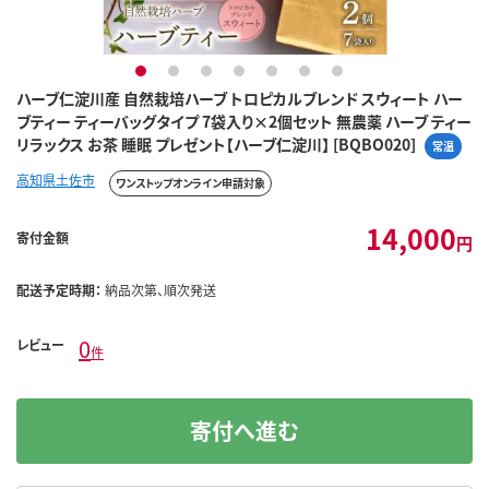
1
2
3
4
5
6
7
ハーブ仁淀川産 自然栽培ハーブ トロピカルブレンド スウィート ハー
ブティー ティーバッグタイプ 7袋入り×2個セット 無農薬 ハーブ ティー
リラックス お茶 睡眠 プレゼント【ハーブ仁淀川】 [BQBO020]
常温
高知県土佐市
ワンストップオンライン申請対象
14,000
寄付金額
円
配送予定時期：
納品次第、順次発送
0
レビュー
件
寄付へ進む