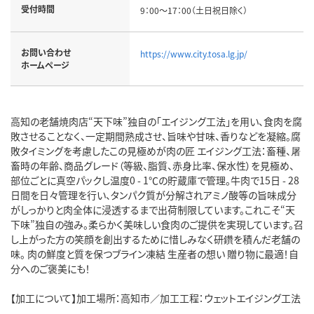
受付時間
9：00～17：00（土日祝日除く）
お問い合わせ
https://www.city.tosa.lg.jp/
ホームページ
高知の老舗焼肉店“天下味”独自の「エイジング工法」を用い、食肉を腐
敗させることなく、一定期間熟成させ、旨味や甘味、香りなどを凝縮。腐
敗タイミングを考慮したこの見極めが肉の匠 エイジング工法：畜種、屠
畜時の年齢、商品グレード（等級、脂質、赤身比率、保水性）を見極め、
部位ごとに真空パックし温度0 - 1℃の貯蔵庫で管理。牛肉で15日 - 28
日間を日々管理を行い、タンパク質が分解されアミノ酸等の旨味成分
がしっかりと肉全体に浸透するまで出荷制限しています。これこそ“天
下味”独自の強み。柔らかく美味しい食肉のご提供を実現しています。召
し上がった方の笑顔を創出するために惜しみなく研鑽を積んだ老舗の
味。 肉の鮮度と質を保つブライン凍結 生産者の想い 贈り物に最適！自
分へのご褒美にも！
【加工について】加工場所：高知市／加工工程：ウェットエイジング工法