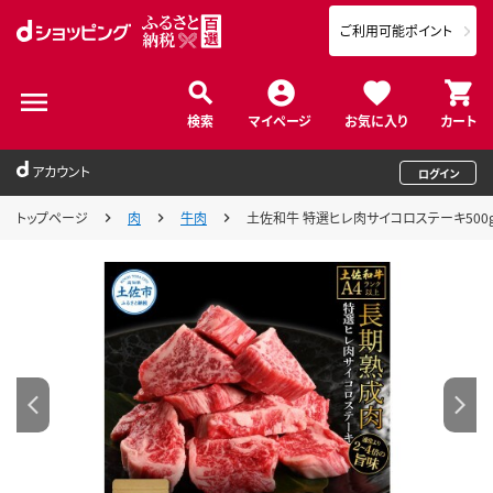
ご利用可能ポイント
検索
マイページ
お気に入り
カート
アカウント
ログイン
トップページ
肉
牛肉
土佐和牛 特選ヒレ肉サイコロステーキ500g 