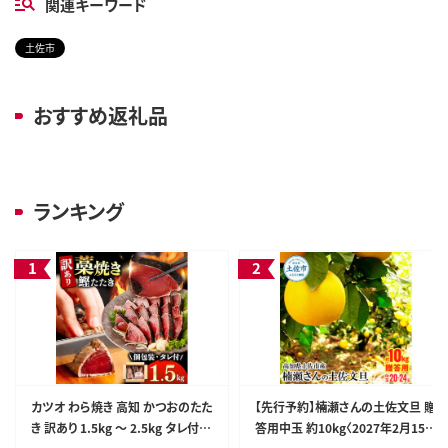
関連キーワード
土佐市
おすすめ返礼品
ランキング
カツオ わら焼き 高知 かつおのたた
【先行予約】楠瀬さんの土佐文旦 贈
き 訳あり 1.5kg ～ 2.5kg タレ付き
答用中玉 約10kg〈2027年2月15日