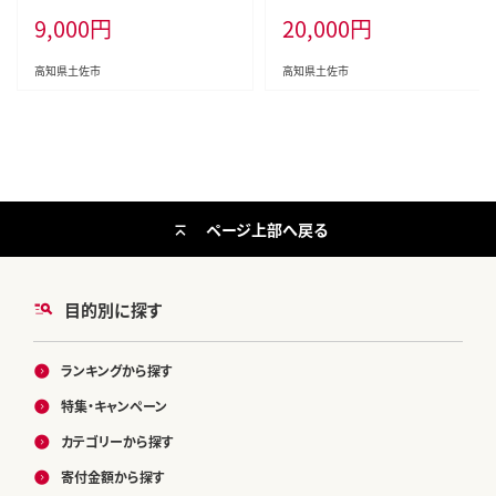
単品 定期便 かつお 鰹 かつおたた
～2027年4月5日発送〉期間限定
9,000
円
20,000
円
き 藁焼き 訳アリ 鰹タタキ 鰹たたき
高知 土佐 文旦 ぶんたん ブンタン
不揃い 規格外 鰹 刺身 刺し身 さし
柑橘 みかん 果物 10キロ 2Lサイズ
み 海鮮 わら焼き 冷凍 小分け 高知
20～25玉 フルーツ 旬【まる庄果樹
高知県土佐市
高知県土佐市
個包装 おつまみ おかず 晩ごはん
園】[BQAF006]
惣菜 ふるさと納税 返礼品 高知県
高知 刺身 海鮮丼 8000円 わけあり
ページ上部へ戻る
目的別に探す
ランキングから探す
特集・キャンペーン
カテゴリーから探す
寄付金額から探す