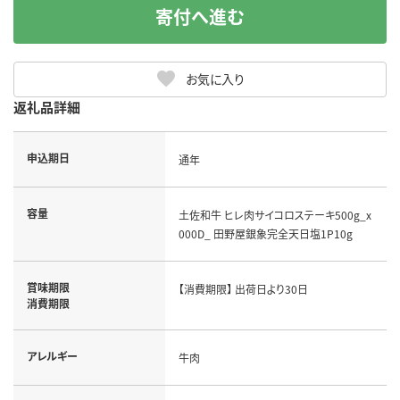
寄付へ進む
お気に入り
返礼品詳細
申込期日
通年
容量
土佐和牛 ヒレ肉サイコロステーキ500g_x
000D_ 田野屋銀象完全天日塩1P10g
賞味期限
【消費期限】 出荷日より30日
消費期限
アレルギー
牛肉