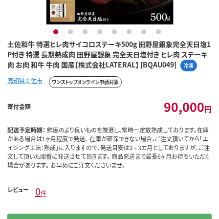
1
2
3
4
5
6
7
8
土佐和牛 特選ヒレ肉サイコロステーキ500g 田野屋銀象完全天日塩1
P付き 特選 長期熟成肉 田野屋銀象 完全天日塩付き ヒレ肉 ステーキ
肉 お肉 和牛 牛肉 国産【株式会社LATERAL】 [BQAU049]
冷凍
高知県土佐市
ワンストップオンライン申請対象
90,000
寄付金額
円
配送予定時期：
鮮度のより良いものを厳選し、常時一定数熟成しております。在庫
がある場合は1ヶ月程度で発送、 在庫が確保できない場合、ご注文頂いてから「エ
イジング工法：熟成」に入りますので、発送目安は2 - 3カ月としておりますが、ご注
文して頂いた順番に発送させて頂きます。 商品発送まで最長6ヶ月お待ちいただく
場合があります。 お早めにご注文くださいませ。
0
レビュー
件