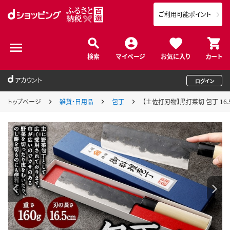
ご利用可能ポイント
検索
マイページ
お気に入り
カート
アカウント
ログイン
トップページ
雑貨・日用品
包丁
【土佐打刃物】黒打菜切 包丁 16.