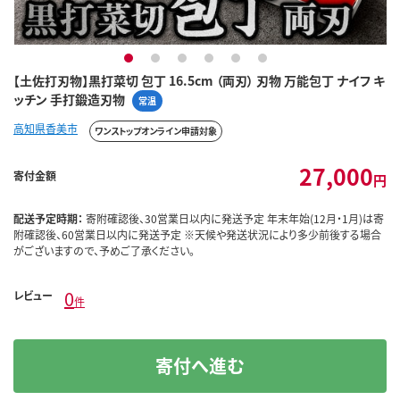
1
2
3
4
5
6
【土佐打刃物】黒打菜切 包丁 16.5cm （両刃） 刃物 万能包丁 ナイフ キ
ッチン 手打鍛造刃物
常温
高知県香美市
ワンストップオンライン申請対象
27,000
寄付金額
円
配送予定時期：
寄附確認後、30営業日以内に発送予定 年末年始(12月・1月)は寄
附確認後、60営業日以内に発送予定 ※天候や発送状況により多少前後する場合
がございますので、予めご了承ください。
0
レビュー
件
寄付へ進む