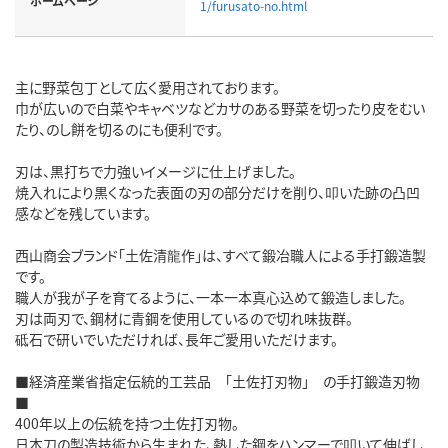
ホームページ
1/furusato-no.html
主に野菜包丁として広く愛用されております。
巾が広いので白菜やキャベツなどカサのある野菜を切ったり皮をむい
たり、のし餅を切るのにも便利です。
刃は、黒打ちで力強いイメージに仕上げました。
焼入れにより黒くなった表面の刃の部分だけを削り、叩いた跡の凸凹
感などを残しています。
西山商会ブランド「土佐清龍作」は、すべて鍛冶職人による手打鍛造製
です。
職人が我が子を育てるように、一本一本真心込めて鍛造しました。
刃は両刃で、鋼材に青鋼を使用しているので切れ味抜群。
砥石で研いでいただければ、長年ご愛用いただけます。
■経済産業省指定伝統的工芸品 「土佐打刃物」 の手打鍛造刃物
■
400年以上の伝統を持つ土佐打刃物。
日本刀の製造技術から生まれた、熱した鋼をハンマーで叩いて伸ばし