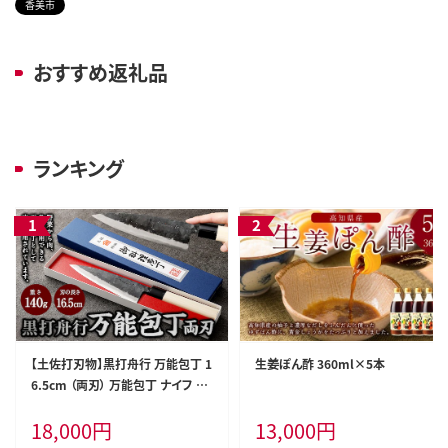
香美市
おすすめ返礼品
ランキング
【土佐打刃物】黒打舟行 万能包丁 1
生姜ぽん酢 360ml×5本
6.5cm （両刃） 万能包丁 ナイフ キ
ッチン 手打鍛造刃物
18,000
円
13,000
円